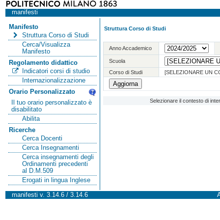
manifesti
Manifesto
Struttura Corso di Studi
Struttura Corso di Studi
Cerca/Visualizza
Anno Accademico
Manifesto
Scuola
Regolamento didattico
Indicatori corsi di studio
Corso di Studi
[SELEZIONARE UN C
Internazionalizzazione
Orario Personalizzato
Selezionare il contesto di int
Il tuo orario personalizzato è
disabilitato
Abilita
Ricerche
Cerca Docenti
Cerca Insegnamenti
Cerca insegnamenti degli
Ordinamenti precedenti
al D.M.509
Erogati in lingua Inglese
manifesti v. 3.14.6 / 3.14.6
A