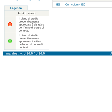
IE1
Curriculum - IEC
Legenda
Anni di corso
Il piano di studio
preventivamente
approvato è disattivo
per l'anno di corso di
contesto
Il piano di studio
preventivamente
approvato è attivo
nell'anno di corso di
contesto
manifesti v. 3.14.6 / 3.14.6
A