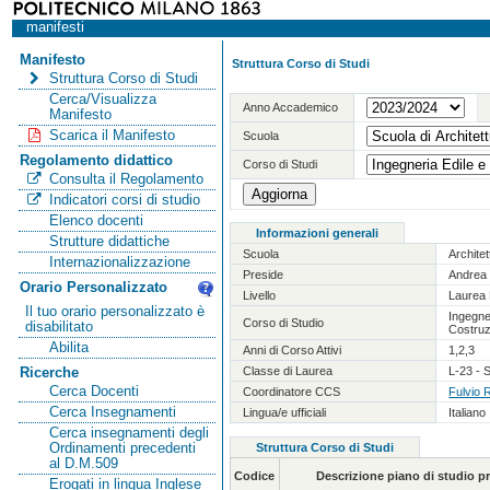
manifesti
Manifesto
Struttura Corso di Studi
Struttura Corso di Studi
Cerca/Visualizza
Anno Accademico
Manifesto
Scarica il Manifesto
Scuola
Regolamento didattico
Corso di Studi
Consulta il Regolamento
Indicatori corsi di studio
Elenco docenti
Informazioni generali
Strutture didattiche
Scuola
Archite
Internazionalizzazione
Preside
Andrea 
Orario Personalizzato
Livello
Laurea 
Il tuo orario personalizzato è
Ingegner
Corso di Studio
disabilitato
Costruz
Abilita
Anni di Corso Attivi
1,2,3
Classe di Laurea
L-23 - S
Ricerche
Cerca Docenti
Coordinatore CCS
Fulvio 
Cerca Insegnamenti
Lingua/e ufficiali
Italiano
Cerca insegnamenti degli
Ordinamenti precedenti
Struttura Corso di Studi
al D.M.509
Codice
Descrizione piano di studio 
Erogati in lingua Inglese