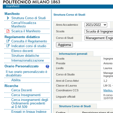
manifesti
Manifesto
Struttura Corso di Studi
Struttura Corso di Studi
Cerca/Visualizza
Anno Accademico
Manifesto
Scarica il Manifesto
Scuola
Regolamento didattico
Corso di Studi
Consulta il Regolamento
Indicatori corsi di studio
Elenco docenti
Informazioni generali
Strutture didattiche
Scuola
Ingegne
Internazionalizzazione
Preside
Antoni
Orario Personalizzato
Livello
Laurea 
Il tuo orario personalizzato è
Manage
Corso di Studio
disabilitato
Ingegne
Abilita
Anni di Corso Attivi
1,2
Classe di Laurea
LM-31 -
Ricerche
Cerca Docenti
Coordinatore CCS
Marika
Cerca Insegnamenti
Il corso
Lingua/e ufficiali
11/07/2
Cerca insegnamenti degli
Ordinamenti precedenti
Struttura Corso di Studi
al D.M.509
Erogati in lingua Inglese
Codice
Descrizione piano di 