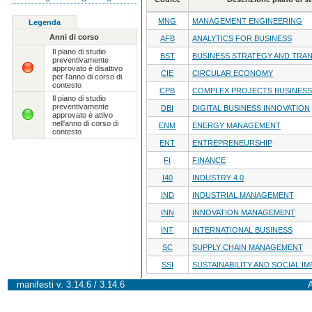
MNG
MANAGEMENT ENGINEERING
Legenda
Anni di corso
AFB
ANALYTICS FOR BUSINESS
Il piano di studio
BST
BUSINESS STRATEGY AND TRA
preventivamente
approvato è disattivo
CIE
CIRCULAR ECONOMY
per l'anno di corso di
contesto
CPB
COMPLEX PROJECTS BUSINESS
Il piano di studio
preventivamente
DBI
DIGITAL BUSINESS INNOVATION
approvato è attivo
nell'anno di corso di
ENM
ENERGY MANAGEMENT
contesto
ENT
ENTREPRENEURSHIP
FI
FINANCE
I40
INDUSTRY 4.0
IND
INDUSTRIAL MANAGEMENT
INN
INNOVATION MANAGEMENT
INT
INTERNATIONAL BUSINESS
SC
SUPPLY CHAIN MANAGEMENT
SSI
SUSTAINABILITY AND SOCIAL I
manifesti v. 3.14.6 / 3.14.6
A