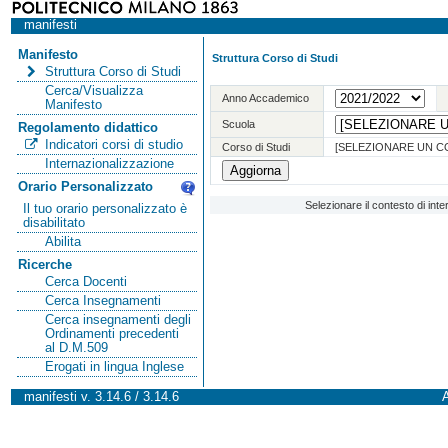
manifesti
Manifesto
Struttura Corso di Studi
Struttura Corso di Studi
Cerca/Visualizza
Anno Accademico
Manifesto
Scuola
Regolamento didattico
Indicatori corsi di studio
Corso di Studi
[SELEZIONARE UN C
Internazionalizzazione
Orario Personalizzato
Selezionare il contesto di int
Il tuo orario personalizzato è
disabilitato
Abilita
Ricerche
Cerca Docenti
Cerca Insegnamenti
Cerca insegnamenti degli
Ordinamenti precedenti
al D.M.509
Erogati in lingua Inglese
manifesti v. 3.14.6 / 3.14.6
A