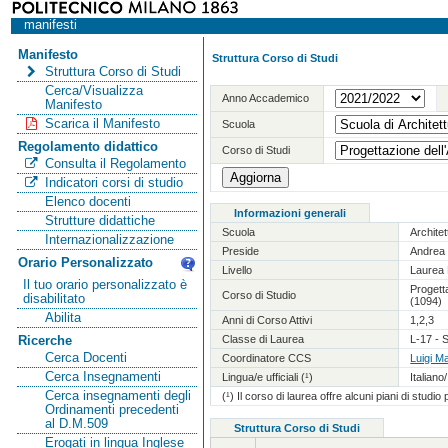
manifesti
Manifesto
Struttura Corso di Studi
Struttura Corso di Studi
Cerca/Visualizza
Anno Accademico
Manifesto
Scarica il Manifesto
Scuola
Regolamento didattico
Corso di Studi
Consulta il Regolamento
Indicatori corsi di studio
Elenco docenti
Informazioni generali
Strutture didattiche
Scuola
Archite
Internazionalizzazione
Preside
Andrea 
Orario Personalizzato
Livello
Laurea 
Il tuo orario personalizzato è
Progetta
Corso di Studio
disabilitato
(1094)
Abilita
Anni di Corso Attivi
1,2,3
Classe di Laurea
L-17 - S
Ricerche
Cerca Docenti
Coordinatore CCS
Luigi Ma
Cerca Insegnamenti
Lingua/e ufficiali (¹)
Italiano
Cerca insegnamenti degli
(¹) Il corso di laurea offre alcuni piani di studio
Ordinamenti precedenti
al D.M.509
Struttura Corso di Studi
Erogati in lingua Inglese