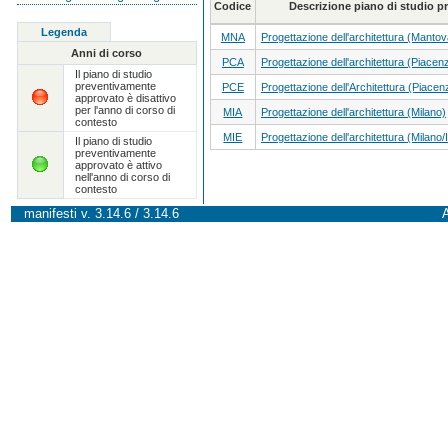
Codice
Descrizione piano di studio 
Legenda
MNA
Progettazione dell'architettura (Mantov
Anni di corso
PCA
Progettazione dell'architettura (Piacen
Il piano di studio
preventivamente
PCE
Progettazione dell'Architettura (Piacen
approvato è disattivo
per l'anno di corso di
MIA
Progettazione dell'architettura (Milano)
contesto
MIE
Progettazione dell'architettura (Milano/
Il piano di studio
preventivamente
approvato è attivo
nell'anno di corso di
contesto
manifesti v. 3.14.6 / 3.14.6
A