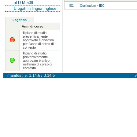
al D.M.509
IE1
Curriculum - IEC
Erogati in lingua Inglese
Legenda
Anni di corso
Il piano di studio
preventivamente
approvato è disattivo
per l'anno di corso di
contesto
Il piano di studio
preventivamente
approvato è attivo
nell'anno di corso di
contesto
manifesti v. 3.14.6 / 3.14.6
A