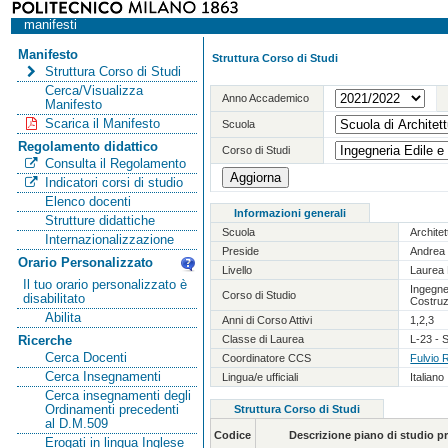
manifesti
Manifesto
Struttura Corso di Studi
Struttura Corso di Studi
Cerca/Visualizza
Anno Accademico
Manifesto
Scarica il Manifesto
Scuola
Regolamento didattico
Corso di Studi
Consulta il Regolamento
Indicatori corsi di studio
Elenco docenti
Informazioni generali
Strutture didattiche
Scuola
Archite
Internazionalizzazione
Preside
Andrea 
Orario Personalizzato
Livello
Laurea 
Il tuo orario personalizzato è
Ingegner
Corso di Studio
disabilitato
Costruz
Abilita
Anni di Corso Attivi
1,2,3
Classe di Laurea
L-23 - S
Ricerche
Cerca Docenti
Coordinatore CCS
Fulvio 
Cerca Insegnamenti
Lingua/e ufficiali
Italiano
Cerca insegnamenti degli
Ordinamenti precedenti
Struttura Corso di Studi
al D.M.509
Codice
Descrizione piano di studio 
Erogati in lingua Inglese