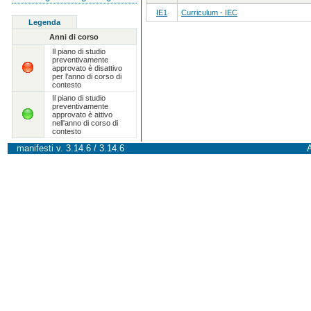
IE1
Curriculum - IEC
Legenda
Anni di corso
Il piano di studio
preventivamente
approvato è disattivo
per l'anno di corso di
contesto
Il piano di studio
preventivamente
approvato è attivo
nell'anno di corso di
contesto
manifesti v. 3.14.6 / 3.14.6
A