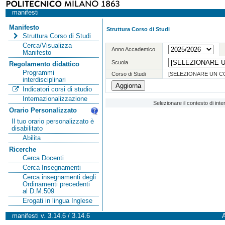
manifesti
Manifesto
Struttura Corso di Studi
Struttura Corso di Studi
Cerca/Visualizza
Anno Accademico
Manifesto
Scuola
Regolamento didattico
Programmi
Corso di Studi
[SELEZIONARE UN C
interdisciplinari
Indicatori corsi di studio
Internazionalizzazione
Selezionare il contesto di int
Orario Personalizzato
Il tuo orario personalizzato è
disabilitato
Abilita
Ricerche
Cerca Docenti
Cerca Insegnamenti
Cerca insegnamenti degli
Ordinamenti precedenti
al D.M.509
Erogati in lingua Inglese
manifesti v. 3.14.6 / 3.14.6
A