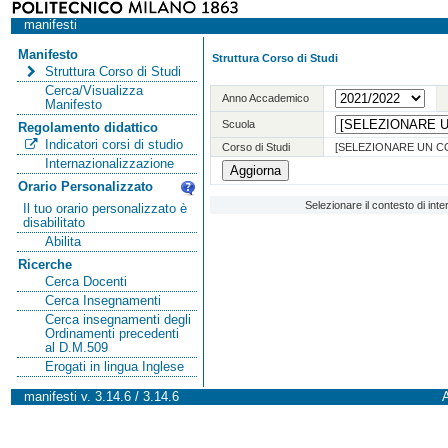
manifesti
Manifesto
Struttura Corso di Studi
Struttura Corso di Studi
Cerca/Visualizza
Anno Accademico
Manifesto
Scuola
Regolamento didattico
Indicatori corsi di studio
Corso di Studi
[SELEZIONARE UN C
Internazionalizzazione
Orario Personalizzato
Selezionare il contesto di int
Il tuo orario personalizzato è
disabilitato
Abilita
Ricerche
Cerca Docenti
Cerca Insegnamenti
Cerca insegnamenti degli
Ordinamenti precedenti
al D.M.509
Erogati in lingua Inglese
manifesti v. 3.14.6 / 3.14.6
A