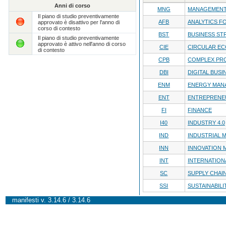
Anni di corso
MNG
MANAGEMENT
Il piano di studio preventivamente
AFB
ANALYTICS F
approvato è disattivo per l'anno di
corso di contesto
BST
BUSINESS ST
Il piano di studio preventivamente
approvato è attivo nell'anno di corso
CIE
CIRCULAR E
di contesto
CPB
COMPLEX PRO
DBI
DIGITAL BUSI
ENM
ENERGY MAN
ENT
ENTREPRENE
FI
FINANCE
I40
INDUSTRY 4.0
IND
INDUSTRIAL
INN
INNOVATION
INT
INTERNATION
SC
SUPPLY CHA
SSI
SUSTAINABILI
manifesti v. 3.14.6 / 3.14.6