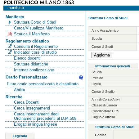
manifesti
Manifesto
Struttura Corso di Studi
Struttura Corso di Studi
Cerca/Visualizza Manifesto
Anno Accademico
Scarica il Manifesto
Scuola
Regolamento didattico
Consulta il Regolamento
Corso di Studi
Indicatori corsi di studio
Elenco docenti
Strutture didattiche
Informazioni generali
Internazionalizzazione
Scuola
Orario Personalizzato
Preside
Il tuo orario personalizzato è disabilitato
Livello
Abilita
Corso di Studio
Ricerche
Anni di Corso Attivi
Cerca Docenti
Classe di Laurea
Cerca Insegnamenti
Coordinatore CCS
Cerca insegnamenti degli
Lingua/e ufficiali
Ordinamenti precedenti al D.M.509
Erogati in lingua Inglese
Struttura Corso di Studi
Codice
Legenda