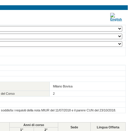
Milano Bovisa
 del Corso
2
o soddisfa i requisiti della nota MIUR del 11/07/2018 e il parere CUN del 23/10/2018.
Anni di corso
Sede
Lingua Offerta
1°
2°