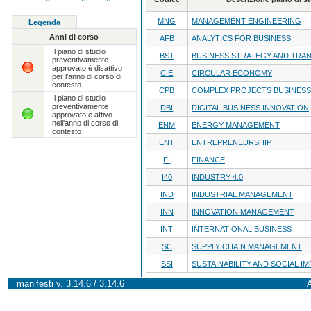
MNG
MANAGEMENT ENGINEERING
Legenda
Anni di corso
AFB
ANALYTICS FOR BUSINESS
Il piano di studio
BST
BUSINESS STRATEGY AND TRA
preventivamente
approvato è disattivo
CIE
CIRCULAR ECONOMY
per l'anno di corso di
contesto
CPB
COMPLEX PROJECTS BUSINESS
Il piano di studio
preventivamente
DBI
DIGITAL BUSINESS INNOVATION
approvato è attivo
nell'anno di corso di
ENM
ENERGY MANAGEMENT
contesto
ENT
ENTREPRENEURSHIP
FI
FINANCE
I40
INDUSTRY 4.0
IND
INDUSTRIAL MANAGEMENT
INN
INNOVATION MANAGEMENT
INT
INTERNATIONAL BUSINESS
SC
SUPPLY CHAIN MANAGEMENT
SSI
SUSTAINABILITY AND SOCIAL I
manifesti v. 3.14.6 / 3.14.6
A