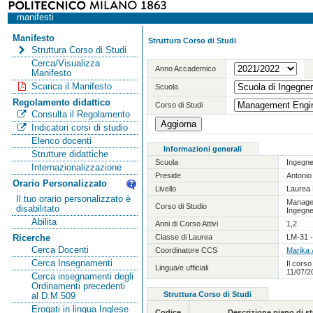
manifesti
Manifesto
Struttura Corso di Studi
Struttura Corso di Studi
Cerca/Visualizza
Anno Accademico
Manifesto
Scarica il Manifesto
Scuola
Regolamento didattico
Corso di Studi
Consulta il Regolamento
Indicatori corsi di studio
Elenco docenti
Informazioni generali
Strutture didattiche
Scuola
Ingegne
Internazionalizzazione
Preside
Antoni
Orario Personalizzato
Livello
Laurea 
Il tuo orario personalizzato è
Manage
Corso di Studio
disabilitato
Ingegne
Abilita
Anni di Corso Attivi
1,2
Classe di Laurea
LM-31 -
Ricerche
Cerca Docenti
Coordinatore CCS
Marika
Cerca Insegnamenti
Il corso
Lingua/e ufficiali
11/07/2
Cerca insegnamenti degli
Ordinamenti precedenti
Struttura Corso di Studi
al D.M.509
Erogati in lingua Inglese
Codice
Descrizione piano di 