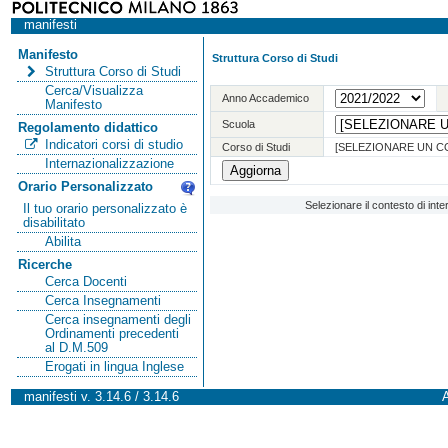
manifesti
Manifesto
Struttura Corso di Studi
Struttura Corso di Studi
Cerca/Visualizza
Anno Accademico
Manifesto
Scuola
Regolamento didattico
Indicatori corsi di studio
Corso di Studi
[SELEZIONARE UN C
Internazionalizzazione
Orario Personalizzato
Selezionare il contesto di int
Il tuo orario personalizzato è
disabilitato
Abilita
Ricerche
Cerca Docenti
Cerca Insegnamenti
Cerca insegnamenti degli
Ordinamenti precedenti
al D.M.509
Erogati in lingua Inglese
manifesti v. 3.14.6 / 3.14.6
A