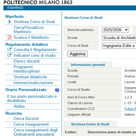
manifesti
Manifesto
Struttura Corso di Studi
Struttura Corso di Studi
Cerca/Visualizza
Anno Accademico
Manifesto
Scarica il Manifesto
Scuola
Regolamento didattico
Corso di Studi
Consulta il Regolamento
Indicatori corsi di studio
Elenco docenti
Informazioni generali
Programmi
Scuola
Archite
interdisciplinari
Preside
Andrea 
Strutture didattiche
Livello
Laurea 
Internazionalizzazione
Ingegner
Orario Personalizzato
Corso di Studio
Costruz
Il tuo orario personalizzato è
Anni di Corso Attivi
1,2,3
disabilitato
Classe di Laurea
L-23 - S
Abilita
Coordinatore CCS
Fulvio 
Ricerche
Lingua/e ufficiali
Italiano
Cerca Docenti
Cerca Insegnamenti
Struttura Corso di Studi
Cerca insegnamenti degli
Codice
Descrizione piano di studio 
Ordinamenti precedenti