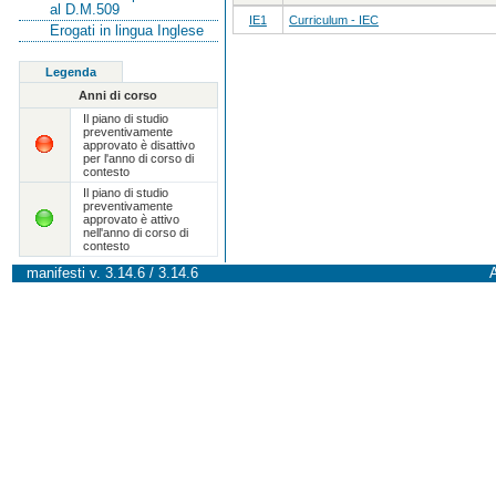
al D.M.509
IE1
Curriculum - IEC
Erogati in lingua Inglese
Legenda
Anni di corso
Il piano di studio
preventivamente
approvato è disattivo
per l'anno di corso di
contesto
Il piano di studio
preventivamente
approvato è attivo
nell'anno di corso di
contesto
manifesti v. 3.14.6 / 3.14.6
A