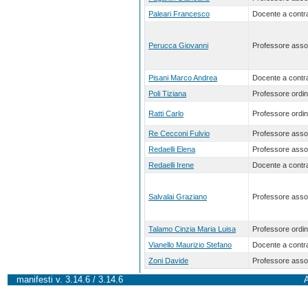
Paleari Francesco
Docente a contra
Perucca Giovanni
Professore asso
Pisani Marco Andrea
Docente a contra
Poli Tiziana
Professore ordin
Ratti Carlo
Professore ordin
Re Cecconi Fulvio
Professore asso
Redaelli Elena
Professore asso
Redaelli Irene
Docente a contra
Salvalai Graziano
Professore asso
Talamo Cinzia Maria Luisa
Professore ordin
Vianello Maurizio Stefano
Docente a contra
Zoni Davide
Professore asso
manifesti v. 3.14.6 / 3.14.6
A