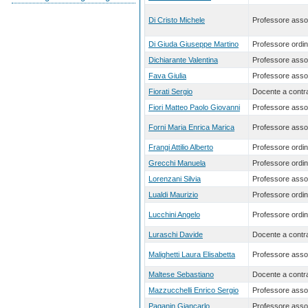
Di Cristo Michele
Professore asso
Di Giuda Giuseppe Martino
Professore ordin
Dichiarante Valentina
Professore asso
Fava Giulia
Professore asso
Fiorati Sergio
Docente a contra
Fiori Matteo Paolo Giovanni
Professore asso
Forni Maria Enrica Marica
Professore asso
Frangi Attilio Alberto
Professore ordin
Grecchi Manuela
Professore ordin
Lorenzani Silvia
Professore asso
Lualdi Maurizio
Professore ordin
Lucchini Angelo
Professore ordin
Luraschi Davide
Docente a contra
Malighetti Laura Elisabetta
Professore asso
Maltese Sebastiano
Docente a contra
Mazzucchelli Enrico Sergio
Professore asso
Paganin Giancarlo
Professore asso