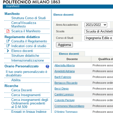
manifesti
Manifesto
Elenco docenti
Struttura Corso di Studi
Cerca/Visualizza
Anno Accademico
Manifesto
Scarica il Manifesto
Scuola
Regolamento didattico
Corso di Studi
Consulta il Regolamento
Indicatori corsi di studio
Elenco docenti
Elenco docenti
Strutture didattiche
Docente
Qualifica 
Internazionalizzazione
Albertella Alberta
Professore asso
Orario Personalizzato
Angelotti Adriana
Professore asso
Il tuo orario personalizzato è
disabilitato
Banfi Fabrizio
Professore asso
Abilita
Bertacco Riccardo
Professore ordin
Ricerche
Berzi Diego
Professore asso
Cerca Docenti
Cantini Lorenzo
Professore asso
Cerca Insegnamenti
Cerca insegnamenti degli
Colombi Pierluigi
Professore ordin
Ordinamenti precedenti
Cremonesi Massimiliano
Professore asso
al D.M.509
Erogati in lingua Inglese
D'Antino Tommaso
Professore asso