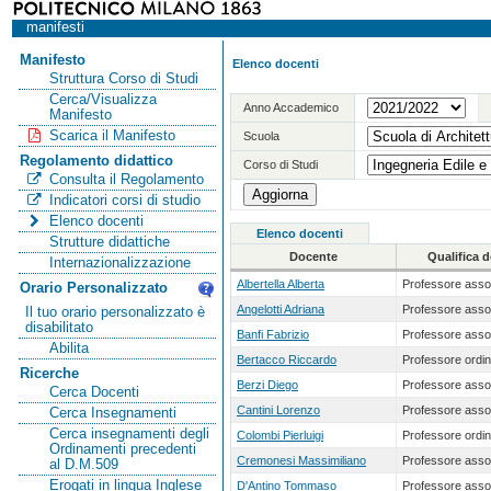
manifesti
Manifesto
Elenco docenti
Struttura Corso di Studi
Cerca/Visualizza
Anno Accademico
Manifesto
Scarica il Manifesto
Scuola
Regolamento didattico
Corso di Studi
Consulta il Regolamento
Indicatori corsi di studio
Elenco docenti
Elenco docenti
Strutture didattiche
Docente
Qualifica 
Internazionalizzazione
Albertella Alberta
Professore asso
Orario Personalizzato
Angelotti Adriana
Professore asso
Il tuo orario personalizzato è
disabilitato
Banfi Fabrizio
Professore asso
Abilita
Bertacco Riccardo
Professore ordin
Ricerche
Berzi Diego
Professore asso
Cerca Docenti
Cantini Lorenzo
Professore asso
Cerca Insegnamenti
Cerca insegnamenti degli
Colombi Pierluigi
Professore ordin
Ordinamenti precedenti
Cremonesi Massimiliano
Professore asso
al D.M.509
Erogati in lingua Inglese
D'Antino Tommaso
Professore asso