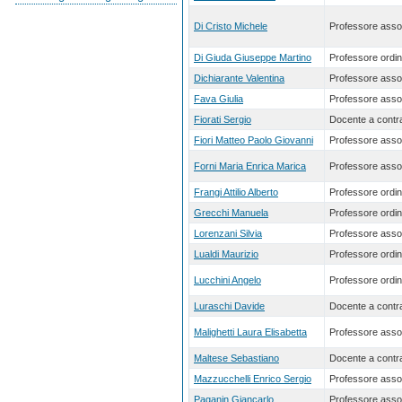
Di Cristo Michele
Professore asso
Di Giuda Giuseppe Martino
Professore ordin
Dichiarante Valentina
Professore asso
Fava Giulia
Professore asso
Fiorati Sergio
Docente a contra
Fiori Matteo Paolo Giovanni
Professore asso
Forni Maria Enrica Marica
Professore asso
Frangi Attilio Alberto
Professore ordin
Grecchi Manuela
Professore ordin
Lorenzani Silvia
Professore asso
Lualdi Maurizio
Professore ordin
Lucchini Angelo
Professore ordin
Luraschi Davide
Docente a contra
Malighetti Laura Elisabetta
Professore asso
Maltese Sebastiano
Docente a contra
Mazzucchelli Enrico Sergio
Professore asso
Paganin Giancarlo
Professore asso