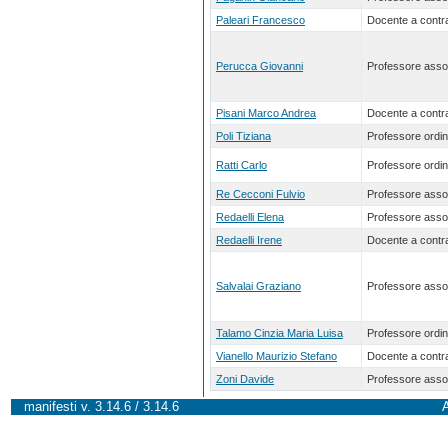
Paleari Francesco
Docente a contra
Perucca Giovanni
Professore asso
Pisani Marco Andrea
Docente a contra
Poli Tiziana
Professore ordin
Ratti Carlo
Professore ordin
Re Cecconi Fulvio
Professore asso
Redaelli Elena
Professore asso
Redaelli Irene
Docente a contra
Salvalai Graziano
Professore asso
Talamo Cinzia Maria Luisa
Professore ordin
Vianello Maurizio Stefano
Docente a contra
Zoni Davide
Professore asso
manifesti v. 3.14.6 / 3.14.6
A