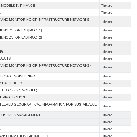
 MODELS IN FINANCE
Titolare
N
Titolare
NT AND MONITORING OF INFRASTRUCTURE NETWORKS -
Titolare
 INNOVATION LAB [MOD. 1]
Titolare
 INNOVATION LAB [MOD. 2]
Titolare
Titolare
NG
Titolare
OJECTS
Titolare
NT AND MONITORING OF INFRASTRUCTURE NETWORKS -
Titolare
AND GAS ENGINEERING
Titolare
 CHALLENGES
Titolare
ETHODS (I.C. MODULE)
Titolare
AL PROTECTION
Titolare
UNTEERED GEOGRAPHICAL INFORMATION FOR SUSTAINABLE
Titolare
1
INDUSTRIES MANAGEMENT
Titolare
Titolare
N
Titolare
RANSFORMATION LAB [MOD. 1]
Titolare