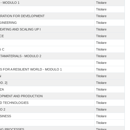
N - MODULO 1
Titolare
Titolare
PERATION FOR DEVELOPMENT
Titolare
NGINEERING
Titolare
EATING AND SCALING UP I
Titolare
NCE
Titolare
Titolare
G C
Titolare
ETAMATERIALS - MODULO 2
Titolare
Titolare
S FOR A RESILIENT WORLD - MODULO 1
Titolare
N
Titolare
D. 2]
Titolare
ZZA
Titolare
VELOPMENT AND PRODUCTION
Titolare
ND TECHNOLOGIES
Titolare
O 2
Titolare
USINESS
Titolare
Titolare
ING PROCESSES
Titolare