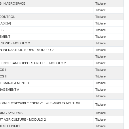
NG IN AEROSPACE
Titolare
Titolare
& CONTROL
Titolare
AB [2A]
Titolare
ES
Titolare
GEMENT
Titolare
BEYOND - MODULO 2
Titolare
EN INFRASTRUCTURES - MODULO 2
Titolare
Titolare
ALLENGES AND OPPORTUNITIES - MODULO 2
Titolare
CS I
Titolare
S II
Titolare
ME MANAGEMENT B
Titolare
ANAGEMENT A
Titolare
Titolare
EAR AND RENEWABLE ENERGY FOR CARBON NEUTRAL
Titolare
RING SYSTEMS
Titolare
ART AGRICULTURE - MODULO 2
Titolare
EGLI EDIFICI
Titolare