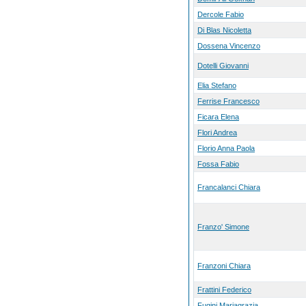
Dercole Fabio
Di Blas Nicoletta
Dossena Vincenzo
Dotelli Giovanni
Elia Stefano
Ferrise Francesco
Ficara Elena
Flori Andrea
Florio Anna Paola
Fossa Fabio
Francalanci Chiara
Franzo' Simone
Franzoni Chiara
Frattini Federico
Fugini Mariagrazia