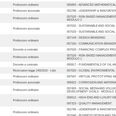
Professore ordinario
055893 - ADVANCED MATHEMATICAL
Professore associato
052796 - LEADERSHIP & INNOVATIO
057525 - RISK-BASED MANAGEME
Professore ordinario
MODULO 2
057032 - SUSTAINABLE AND SOCIAL
Professore associato
057033 - SUSTAINABLE AND SOCIAL
057149 - DESIGN BRANDING
Professore ordinario
057150 - COMMUNICATION BRANDI
Docente a contratto
057029 - FINANCING COMPLEX PR
057526 - RISK-BASED MANAGEME
Professore ordinario
MODULO 1
Docente a contratto
095917 - FUNDAMENTALS OF OIL 
Ricercatore legge 240/2010 - t.det.
057020 - GLOBAL ENVIRONMENTAL
Professore ordinario
097597 - VIRTUAL PROTOTYPING M
Professore associato
095922 - CORROSION AND MATERI
057493 - SOCIAL MEDIA AND VOL
Professore ordinario
DEVELOPMENT GOALS - MODULO 
056512 - HIGH-END AND LUXURY 
Professore ordinario
097323 - QUALITY MANAGEMENT
052796 - LEADERSHIP & INNOVATIO
Professore ordinario
057040 - BUSINESS DESIGN AND T