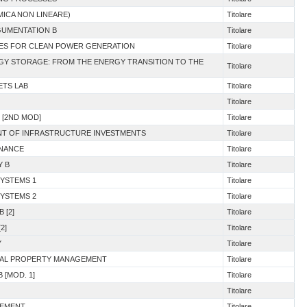
AMICA NON LINEARE)
Titolare
GUMENTATION B
Titolare
INES FOR CLEAN POWER GENERATION
Titolare
RGY STORAGE: FROM THE ENERGY TRANSITION TO THE
Titolare
ETS LAB
Titolare
Titolare
 [2ND MOD]
Titolare
ENT OF INFRASTRUCTURE INVESTMENTS
Titolare
INANCE
Titolare
Y B
Titolare
SYSTEMS 1
Titolare
SYSTEMS 2
Titolare
 [2]
Titolare
2]
Titolare
Y
Titolare
TUAL PROPERTY MANAGEMENT
Titolare
 [MOD. 1]
Titolare
Titolare
GEMENT
Titolare