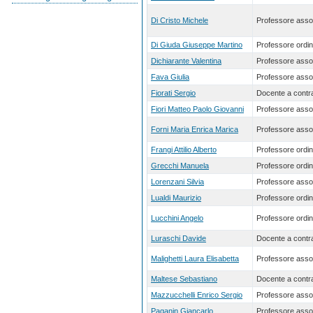
Di Cristo Michele
Professore asso
Di Giuda Giuseppe Martino
Professore ordin
Dichiarante Valentina
Professore asso
Fava Giulia
Professore asso
Fiorati Sergio
Docente a contra
Fiori Matteo Paolo Giovanni
Professore asso
Forni Maria Enrica Marica
Professore asso
Frangi Attilio Alberto
Professore ordin
Grecchi Manuela
Professore ordin
Lorenzani Silvia
Professore asso
Lualdi Maurizio
Professore ordin
Lucchini Angelo
Professore ordin
Luraschi Davide
Docente a contra
Malighetti Laura Elisabetta
Professore asso
Maltese Sebastiano
Docente a contra
Mazzucchelli Enrico Sergio
Professore asso
Paganin Giancarlo
Professore asso