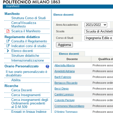
manifesti
Manifesto
Elenco docenti
Struttura Corso di Studi
Cerca/Visualizza
Anno Accademico
Manifesto
Scarica il Manifesto
Scuola
Regolamento didattico
Corso di Studi
Consulta il Regolamento
Indicatori corsi di studio
Elenco docenti
Elenco docenti
Strutture didattiche
Docente
Qualifica 
Internazionalizzazione
Albertella Alberta
Professore asso
Orario Personalizzato
Angelotti Adriana
Professore asso
Il tuo orario personalizzato è
disabilitato
Banfi Fabrizio
Professore asso
Abilita
Bertacco Riccardo
Professore ordin
Ricerche
Berzi Diego
Professore asso
Cerca Docenti
Cantini Lorenzo
Professore asso
Cerca Insegnamenti
Cerca insegnamenti degli
Colombi Pierluigi
Professore ordin
Ordinamenti precedenti
Cremonesi Massimiliano
Professore asso
al D.M.509
Erogati in lingua Inglese
D'Antino Tommaso
Professore asso