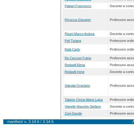
Paleari Francesco
Docente a contra
Perucca Giovanni
Professore asso
Pisani Marco Andrea
Docente a contra
Poli Tiziana
Professore ordin
Ratti Carlo
Professore ordin
Re Cecconi Fulvio
Professore asso
Redaelli Elena
Professore asso
Redaelli Irene
Docente a contra
Salvalai Graziano
Professore asso
Talamo Cinzia Maria Luisa
Professore ordin
Vianello Maurizio Stefano
Docente a contra
Zoni Davide
Professore asso
manifesti v. 3.14.6 / 3.14.6
A