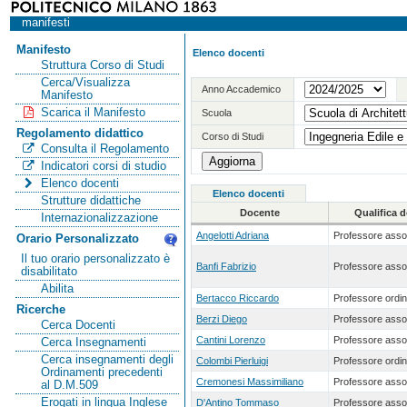
manifesti
Manifesto
Elenco docenti
Struttura Corso di Studi
Cerca/Visualizza
Anno Accademico
Manifesto
Scarica il Manifesto
Scuola
Regolamento didattico
Corso di Studi
Consulta il Regolamento
Indicatori corsi di studio
Elenco docenti
Elenco docenti
Strutture didattiche
Docente
Qualifica 
Internazionalizzazione
Angelotti Adriana
Professore asso
Orario Personalizzato
Il tuo orario personalizzato è
Banfi Fabrizio
Professore asso
disabilitato
Abilita
Bertacco Riccardo
Professore ordin
Ricerche
Berzi Diego
Professore asso
Cerca Docenti
Cantini Lorenzo
Professore asso
Cerca Insegnamenti
Cerca insegnamenti degli
Colombi Pierluigi
Professore ordin
Ordinamenti precedenti
Cremonesi Massimiliano
Professore asso
al D.M.509
Erogati in lingua Inglese
D'Antino Tommaso
Professore asso