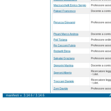
Mazzucchelli Enrico Sergio
Professore asso
Paleari Francesco
Docente a contra
Perucca Giovanni
Professore asso
Pisani Marco Andrea
Docente a contra
Poli Tiziana
Professore ordin
Re Cecconi Fulvio
Professore asso
Redaelli Elena
Professore asso
Salvalai Graziano
Professore asso
Signorini Martina
Docente a contra
Ricercatore leg
Speroni Alberto
- t.det.
Ricercatore leg
Treccani Daniele
- t.det.
Zoni Davide
Professore asso
manifesti v. 3.14.6 / 3.14.6
A