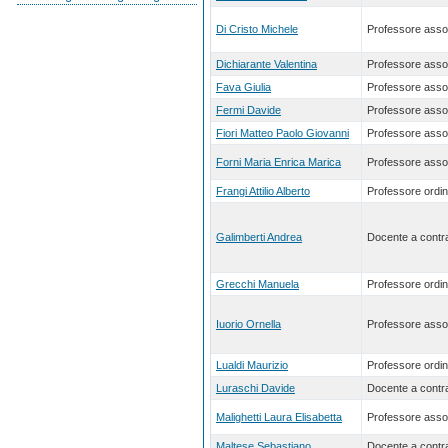
Di Cristo Michele
Professore asso
Dichiarante Valentina
Professore asso
Fava Giulia
Professore asso
Fermi Davide
Professore asso
Fiori Matteo Paolo Giovanni
Professore asso
Forni Maria Enrica Marica
Professore asso
Frangi Attilio Alberto
Professore ordin
Galimberti Andrea
Docente a contra
Grecchi Manuela
Professore ordin
Iuorio Ornella
Professore asso
Lualdi Maurizio
Professore ordin
Luraschi Davide
Docente a contra
Malighetti Laura Elisabetta
Professore asso
Maltese Sebastiano
Docente a contra