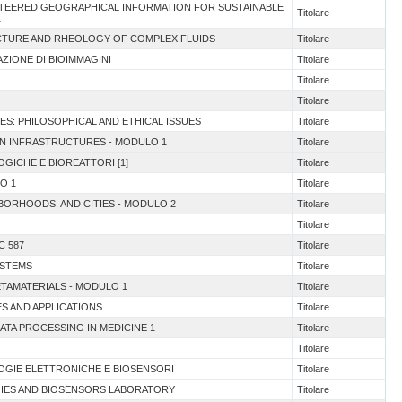
UNTEERED GEOGRAPHICAL INFORMATION FOR SUSTAINABLE
Titolare
1
UCTURE AND RHEOLOGY OF COMPLEX FLUIDS
Titolare
AZIONE DI BIOIMMAGINI
Titolare
Titolare
Titolare
ES: PHILOSOPHICAL AND ETHICAL ISSUES
Titolare
EN INFRASTRUCTURES - MODULO 1
Titolare
OGICHE E BIOREATTORI [1]
Titolare
O 1
Titolare
HBORHOODS, AND CITIES - MODULO 2
Titolare
Titolare
C 587
Titolare
YSTEMS
Titolare
ETAMATERIALS - MODULO 1
Titolare
ES AND APPLICATIONS
Titolare
DATA PROCESSING IN MEDICINE 1
Titolare
Titolare
LOGIE ELETTRONICHE E BIOSENSORI
Titolare
GIES AND BIOSENSORS LABORATORY
Titolare