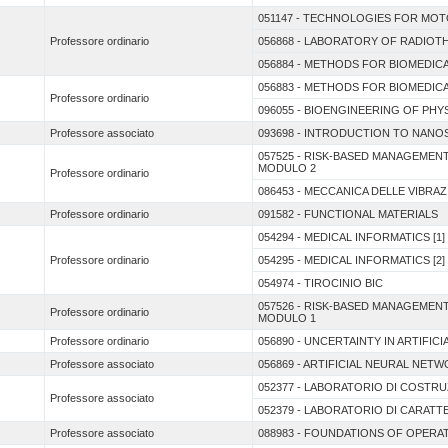
051147 - TECHNOLOGIES FOR MOT
Professore ordinario
056868 - LABORATORY OF RADIO
056884 - METHODS FOR BIOMEDICA
056883 - METHODS FOR BIOMEDICA
Professore ordinario
096055 - BIOENGINEERING OF PH
Professore associato
093698 - INTRODUCTION TO NANO
057525 - RISK-BASED MANAGEME
MODULO 2
Professore ordinario
086453 - MECCANICA DELLE VIBRAZ
Professore ordinario
091582 - FUNCTIONAL MATERIALS
054294 - MEDICAL INFORMATICS [1]
Professore ordinario
054295 - MEDICAL INFORMATICS [2]
054974 - TIROCINIO BIC
057526 - RISK-BASED MANAGEME
Professore ordinario
MODULO 1
Professore ordinario
056890 - UNCERTAINTY IN ARTIFIC
Professore associato
056869 - ARTIFICIAL NEURAL NET
052377 - LABORATORIO DI COSTR
Professore associato
052379 - LABORATORIO DI CARATT
Professore associato
088983 - FOUNDATIONS OF OPER