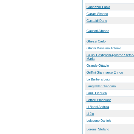
Ganazzoli Fabio
Garatti Simone
Gastaldi Dario
Gautieri Alfonso
Ghezzi Carlo
Ghioni Massimo Antonio
Giulini Castiglioni Agosteo Stefan
Maria
Grande Ottavio
Griffini Gianmarco Enrico
La Barbera Luigi
Langfelder Giacomo
Lanzi Pierluca
Lettieri Emanuele
Li Bassi Andrea
Li Jie
Loiacono Daniele
Lorenzi Stefano