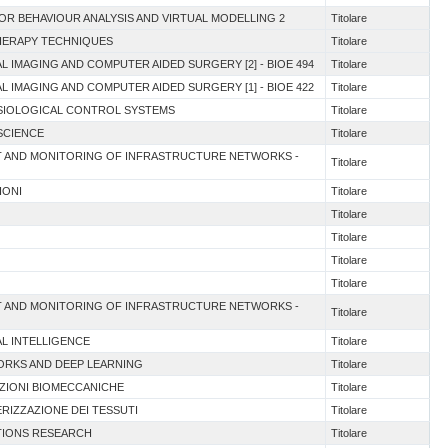
OR BEHAVIOUR ANALYSIS AND VIRTUAL MODELLING 2
Titolare
THERAPY TECHNIQUES
Titolare
L IMAGING AND COMPUTER AIDED SURGERY [2] - BIOE 494
Titolare
L IMAGING AND COMPUTER AIDED SURGERY [1] - BIOE 422
Titolare
YSIOLOGICAL CONTROL SYSTEMS
Titolare
SCIENCE
Titolare
NT AND MONITORING OF INFRASTRUCTURE NETWORKS -
Titolare
IONI
Titolare
Titolare
Titolare
Titolare
Titolare
NT AND MONITORING OF INFRASTRUCTURE NETWORKS -
Titolare
IAL INTELLIGENCE
Titolare
WORKS AND DEEP LEARNING
Titolare
UZIONI BIOMECCANICHE
Titolare
ERIZZAZIONE DEI TESSUTI
Titolare
ATIONS RESEARCH
Titolare