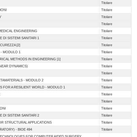
Titolare
IONI
Titolare
Y
Titolare
Titolare
OMEDICAL ENGINEERING
Titolare
E DI SISTEMI SANITARI 1
Titolare
ICUREZZA [2]
Titolare
N - MODULO 1
Titolare
RICAL METHODS IN ENGINEERING [1]
Titolare
INEAR DYNAMICS)
Titolare
Titolare
ETAMATERIALS - MODULO 2
Titolare
S FOR A RESILIENT WORLD - MODULO 1
Titolare
E
Titolare
Titolare
IONI
Titolare
E DI SISTEMI SANITARI 2
Titolare
FOR STRUCTURAL APPLICATIONS
Titolare
RATORY) - BIOE 494
Titolare
D TECHNOLOGIES FOR COMPUTER AIDED SURGERY