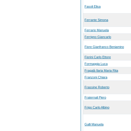
Fasoli Elisa
Ferrante Simona
Ferrario Manuela
Ferrigno Giancarlo
Fiore Gianfranco Beniamino
Fiorini Carlo Ettore
Formaggia Luca
Fragalà Ilaria Maria Rita
Franzoni Chiara
Frassine Roberto
Fraternali Piero
Frigo Carlo Albino
Galli Manuela