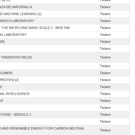
[M.S.]
Titolare
ZA DEI MATERIALI A
Titolare
ND MACHINE LEARNING [1]
Titolare
CHANICS LABORATORY
Titolare
T THE MICRO AND NANO SCALE 2 - BIOE 548
Titolare
ING LABORATORY
Titolare
SR)
Titolare
Titolare
F RADIATION FIELDS
Titolare
Titolare
POLIMERI
Titolare
PROTESI [2]
Titolare
S
Titolare
IAL INTELLIGENCE
Titolare
NT
Titolare
Titolare
BEYOND - MODULO 1
Titolare
Titolare
EAR AND RENEWABLE ENERGY FOR CARBON NEUTRAL
Titolare