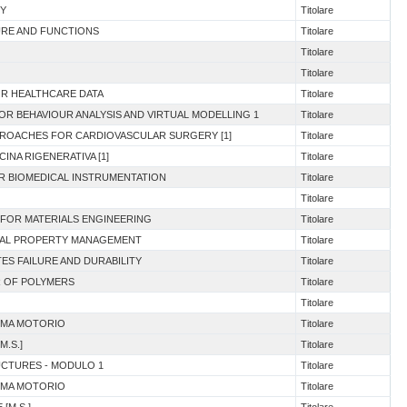
RY
Titolare
URE AND FUNCTIONS
Titolare
Titolare
Titolare
FOR HEALTHCARE DATA
Titolare
OR BEHAVIOUR ANALYSIS AND VIRTUAL MODELLING 1
Titolare
PROACHES FOR CARDIOVASCULAR SURGERY [1]
Titolare
CINA RIGENERATIVA [1]
Titolare
OR BIOMEDICAL INSTRUMENTATION
Titolare
Titolare
 FOR MATERIALS ENGINEERING
Titolare
TUAL PROPERTY MANAGEMENT
Titolare
ES FAILURE AND DURABILITY
Titolare
R OF POLYMERS
Titolare
Titolare
TEMA MOTORIO
Titolare
M.S.]
Titolare
UCTURES - MODULO 1
Titolare
TEMA MOTORIO
Titolare