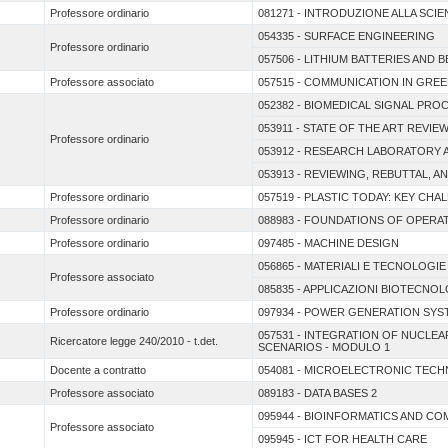
Professore ordinario
081271 - INTRODUZIONE ALLA SCIEN
054335 - SURFACE ENGINEERING
Professore ordinario
057506 - LITHIUM BATTERIES AND 
Professore associato
057515 - COMMUNICATION IN GRE
052382 - BIOMEDICAL SIGNAL PR
053911 - STATE OF THE ART REVI
Professore ordinario
053912 - RESEARCH LABORATORY 
053913 - REVIEWING, REBUTTAL, 
Professore ordinario
057519 - PLASTIC TODAY: KEY CH
Professore ordinario
088983 - FOUNDATIONS OF OPER
Professore ordinario
097485 - MACHINE DESIGN
056865 - MATERIALI E TECNOLOGIE
Professore associato
085835 - APPLICAZIONI BIOTECNOL
Professore ordinario
097934 - POWER GENERATION SYS
057531 - INTEGRATION OF NUCL
Ricercatore legge 240/2010 - t.det.
SCENARIOS - MODULO 1
Docente a contratto
054081 - MICROELECTRONIC TEC
Professore associato
089183 - DATA BASES 2
095944 - BIOINFORMATICS AND C
Professore associato
095945 - ICT FOR HEALTH CARE