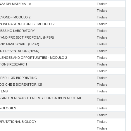
ZA DEI MATERIALI A
Titolare
Titolare
BEYOND - MODULO 2
Titolare
EN INFRASTRUCTURES - MODULO 2
Titolare
OCESSING LABORATORY
Titolare
EW AND PROJECT PROPOSAL (HPSR)
Titolare
AND MANUSCRIPT (HPSR)
Titolare
AND PRESENTATION (HPSR)
Titolare
ALLENGES AND OPPORTUNITIES - MODULO 2
Titolare
ATIONS RESEARCH
Titolare
Titolare
 PER IL 3D BIOPRINTING
Titolare
OGICHE E BIOREATTORI [2]
Titolare
TEMS
Titolare
EAR AND RENEWABLE ENERGY FOR CARBON NEUTRAL
Titolare
HNOLOGIES
Titolare
Titolare
OMPUTATIONAL BIOLOGY
Titolare
Titolare