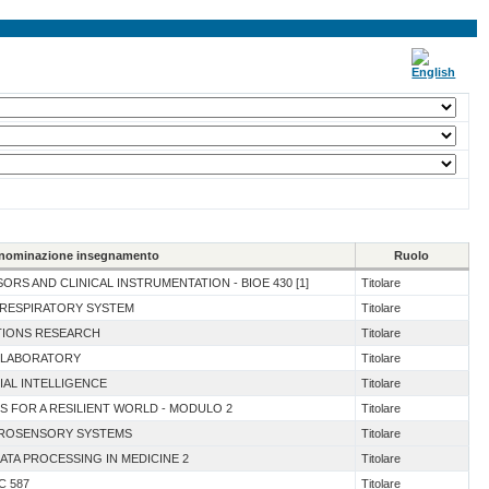
nominazione insegnamento
Ruolo
ORS AND CLINICAL INSTRUMENTATION - BIOE 430 [1]
Titolare
E RESPIRATORY SYSTEM
Titolare
ATIONS RESEARCH
Titolare
N LABORATORY
Titolare
IAL INTELLIGENCE
Titolare
S FOR A RESILIENT WORLD - MODULO 2
Titolare
EUROSENSORY SYSTEMS
Titolare
DATA PROCESSING IN MEDICINE 2
Titolare
C 587
Titolare