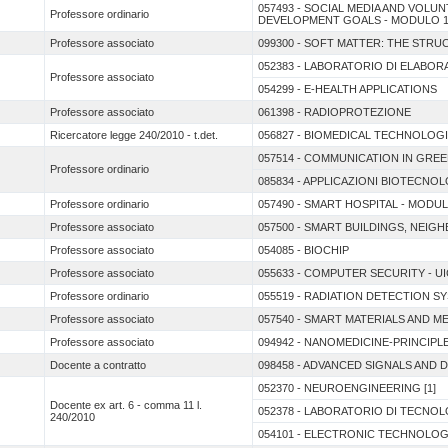
057493 - SOCIAL MEDIA AND VOL
Professore ordinario
DEVELOPMENT GOALS - MODULO 
Professore associato
099300 - SOFT MATTER: THE STR
052383 - LABORATORIO DI ELABOR
Professore associato
054299 - E-HEALTH APPLICATIONS
Professore associato
061398 - RADIOPROTEZIONE
Ricercatore legge 240/2010 - t.det.
056827 - BIOMEDICAL TECHNOLOGI
057514 - COMMUNICATION IN GRE
Professore ordinario
085834 - APPLICAZIONI BIOTECNOL
Professore ordinario
057490 - SMART HOSPITAL - MODUL
Professore associato
057500 - SMART BUILDINGS, NEIG
Professore associato
054085 - BIOCHIP
Professore associato
055633 - COMPUTER SECURITY - UI
Professore ordinario
055519 - RADIATION DETECTION S
Professore associato
057540 - SMART MATERIALS AND M
Professore associato
094942 - NANOMEDICINE-PRINCIPL
Docente a contratto
098458 - ADVANCED SIGNALS AND 
052370 - NEUROENGINEERING [1]
Docente ex art. 6 - comma 11 l.
052378 - LABORATORIO DI TECNO
240/2010
054101 - ELECTRONIC TECHNOLO