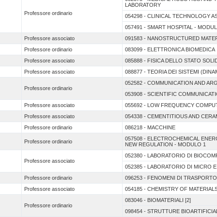
LABORATORY
Professore ordinario
054298 - CLINICAL TECHNOLOGY 
057491 - SMART HOSPITAL - MODUL
Professore associato
091583 - NANOSTRUCTURED MATE
Professore ordinario
083099 - ELETTRONICA BIOMEDICA
Professore associato
085888 - FISICA DELLO STATO SOL
Professore associato
088877 - TEORIA DEI SISTEMI (DIN
052582 - COMMUNICATION AND A
Professore ordinario
053908 - SCIENTIFIC COMMUNICAT
Professore associato
055692 - LOW FREQUENCY COMPU
Professore associato
054338 - CEMENTITIOUS AND CER
Professore ordinario
086218 - MACCHINE
057508 - ELECTROCHEMICAL ENE
Professore ordinario
NEW REGULATION - MODULO 1
052380 - LABORATORIO DI BIOCOMP
Professore associato
052385 - LABORATORIO DI MICRO
Professore ordinario
096253 - FENOMENI DI TRASPORTO 
Professore associato
054185 - CHEMISTRY OF MATERIAL
083046 - BIOMATERIALI [2]
Professore ordinario
098454 - STRUTTURE BIOARTIFICIA