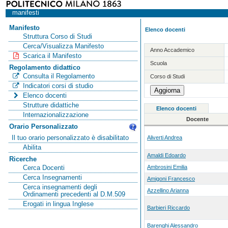
manifesti
Manifesto
Elenco docenti
Struttura Corso di Studi
Cerca/Visualizza Manifesto
Anno Accademico
Scarica il Manifesto
Scuola
Regolamento didattico
Consulta il Regolamento
Corso di Studi
Indicatori corsi di studio
Elenco docenti
Strutture didattiche
Elenco docenti
Internazionalizzazione
Docente
Orario Personalizzato
Il tuo orario personalizzato è disabilitato
Aliverti Andrea
Abilita
Amaldi Edoardo
Ricerche
Ambrosini Emilia
Cerca Docenti
Cerca Insegnamenti
Amigoni Francesco
Cerca insegnamenti degli
Azzellino Arianna
Ordinamenti precedenti al D.M.509
Erogati in lingua Inglese
Barbieri Riccardo
Barenghi Alessandro