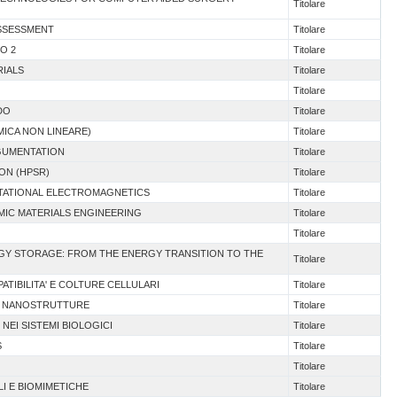
Titolare
ASSESSMENT
Titolare
O 2
Titolare
RIALS
Titolare
Titolare
IDO
Titolare
AMICA NON LINEARE)
Titolare
RGUMENTATION
Titolare
ION (HPSR)
Titolare
TATIONAL ELECTROMAGNETICS
Titolare
AMIC MATERIALS ENGINEERING
Titolare
Titolare
RGY STORAGE: FROM THE ENERGY TRANSITION TO THE
Titolare
ATIBILITA' E COLTURE CELLULARI
Titolare
 E NANOSTRUTTURE
Titolare
NEI SISTEMI BIOLOGICI
Titolare
S
Titolare
Titolare
LI E BIOMIMETICHE
Titolare