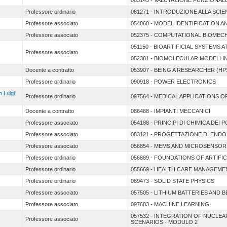
083145 - VALUTAZIONE FUNZIONALE 
Professore ordinario
081271 - INTRODUZIONE ALLA SCIEN
Professore associato
054060 - MODEL IDENTIFICATION A
Professore associato
052375 - COMPUTATIONAL BIOME
051150 - BIOARTIFICIAL SYSTEMS A
Professore associato
052381 - BIOMOLECULAR MODELL
Docente a contratto
053907 - BEING A RESEARCHER (HP
Professore ordinario
090918 - POWER ELECTRONICS
o Luigi
Professore ordinario
097564 - MEDICAL APPLICATIONS O
Docente a contratto
086468 - IMPIANTI MECCANICI
Professore associato
054188 - PRINCIPI DI CHIMICA DEI 
Professore associato
083121 - PROGETTAZIONE DI ENDO
Professore associato
056854 - MEMS AND MICROSENSOR
Professore ordinario
056889 - FOUNDATIONS OF ARTIFIC
Professore ordinario
055669 - HEALTH CARE MANAGEME
Professore ordinario
089473 - SOLID STATE PHYSICS
Professore associato
057505 - LITHIUM BATTERIES AND 
Professore associato
097683 - MACHINE LEARNING
057532 - INTEGRATION OF NUCL
Professore associato
SCENARIOS - MODULO 2