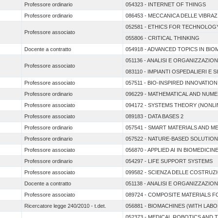
Professore ordinario
054323 - INTERNET OF THINGS
Professore ordinario
086453 - MECCANICA DELLE VIBRAZ
052581 - ETHICS FOR TECHNOLOG
Professore associato
055806 - CRITICAL THINKING
Docente a contratto
054918 - ADVANCED TOPICS IN BI
051136 - ANALISI E ORGANIZZAZION
Professore associato
083110 - IMPIANTI OSPEDALIERI E S
Professore associato
057511 - BIO-INSPIRED INNOVATIO
Professore ordinario
096229 - MATHEMATICAL AND NUME
Professore associato
094172 - SYSTEMS THEORY (NONL
Professore associato
089183 - DATA BASES 2
Professore ordinario
057541 - SMART MATERIALS AND M
Professore ordinario
057522 - NATURE-BASED SOLUTION
Professore associato
056870 - APPLIED AI IN BIOMEDICIN
Professore ordinario
054297 - LIFE SUPPORT SYSTEMS
Professore associato
099582 - SCIENZA DELLE COSTRUZ
Docente a contratto
051138 - ANALISI E ORGANIZZAZION
Professore associato
089724 - COMPOSITE MATERIALS 
Ricercatore legge 240/2010 - t.det.
056881 - BIOMACHINES (WITH LABO
052373 - MEDICAL ROBOTICS AN