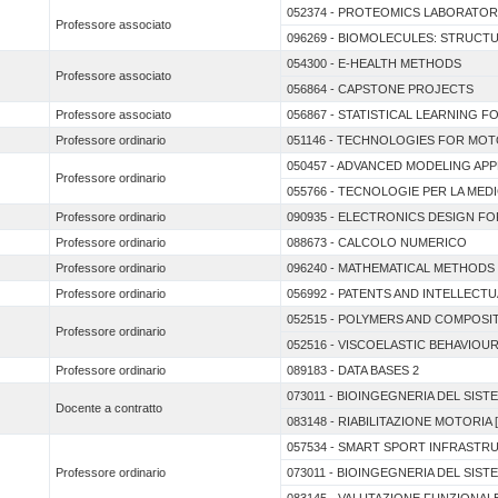
052374 - PROTEOMICS LABORATO
Professore associato
096269 - BIOMOLECULES: STRUCT
054300 - E-HEALTH METHODS
Professore associato
056864 - CAPSTONE PROJECTS
Professore associato
056867 - STATISTICAL LEARNING 
Professore ordinario
051146 - TECHNOLOGIES FOR MOT
050457 - ADVANCED MODELING AP
Professore ordinario
055766 - TECNOLOGIE PER LA MEDI
Professore ordinario
090935 - ELECTRONICS DESIGN F
Professore ordinario
088673 - CALCOLO NUMERICO
Professore ordinario
096240 - MATHEMATICAL METHODS
Professore ordinario
056992 - PATENTS AND INTELLEC
052515 - POLYMERS AND COMPOSIT
Professore ordinario
052516 - VISCOELASTIC BEHAVIOU
Professore ordinario
089183 - DATA BASES 2
073011 - BIOINGEGNERIA DEL SIS
Docente a contratto
083148 - RIABILITAZIONE MOTORIA [
057534 - SMART SPORT INFRASTR
Professore ordinario
073011 - BIOINGEGNERIA DEL SIS