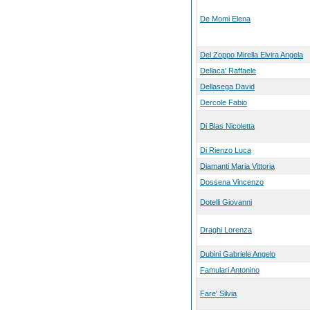
De Momi Elena
Del Zoppo Mirella Elvira Angela
Dellaca' Raffaele
Dellasega David
Dercole Fabio
Di Blas Nicoletta
Di Rienzo Luca
Diamanti Maria Vittoria
Dossena Vincenzo
Dotelli Giovanni
Draghi Lorenza
Dubini Gabriele Angelo
Famulari Antonino
Fare' Silvia