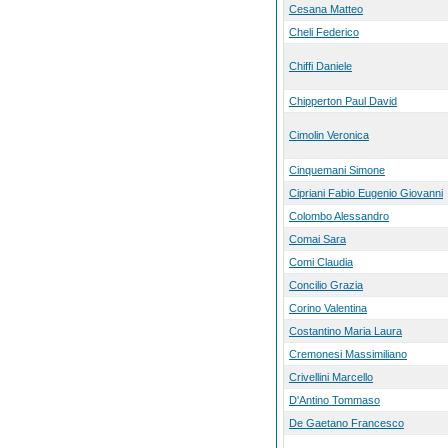
Cesana Matteo
Cheli Federico
Chiffi Daniele
Chipperton Paul David
Cimolin Veronica
Cinquemani Simone
Cipriani Fabio Eugenio Giovanni
Colombo Alessandro
Comai Sara
Comi Claudia
Concilio Grazia
Corino Valentina
Costantino Maria Laura
Cremonesi Massimiliano
Crivellini Marcello
D'Antino Tommaso
De Gaetano Francesco