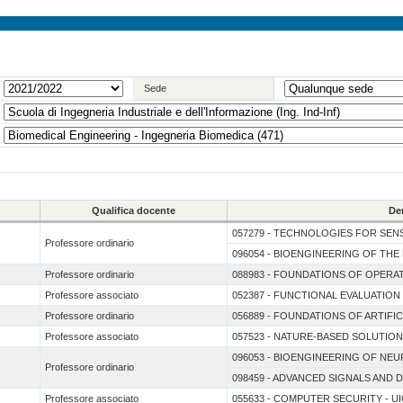
Sede
Qualifica docente
De
057279 - TECHNOLOGIES FOR SENS
Professore ordinario
096054 - BIOENGINEERING OF TH
Professore ordinario
088983 - FOUNDATIONS OF OPER
Professore associato
052387 - FUNCTIONAL EVALUATIO
Professore ordinario
056889 - FOUNDATIONS OF ARTIFIC
Professore associato
057523 - NATURE-BASED SOLUTION
096053 - BIOENGINEERING OF N
Professore ordinario
098459 - ADVANCED SIGNALS AND 
Professore associato
055633 - COMPUTER SECURITY - UI