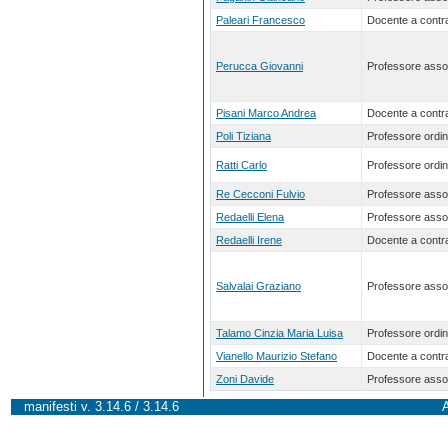
Paleari Francesco
Docente a contra
Perucca Giovanni
Professore asso
Pisani Marco Andrea
Docente a contra
Poli Tiziana
Professore ordin
Ratti Carlo
Professore ordin
Re Cecconi Fulvio
Professore asso
Redaelli Elena
Professore asso
Redaelli Irene
Docente a contra
Salvalai Graziano
Professore asso
Talamo Cinzia Maria Luisa
Professore ordin
Vianello Maurizio Stefano
Docente a contra
Zoni Davide
Professore asso
manifesti v. 3.14.6 / 3.14.6
A