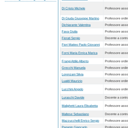
Di Cristo Michele
Professore asso
Di Giuda Giuseppe Martino
Professore ordin
Dichiarante Valentina
Professore asso
Fava Giulia
Professore asso
Fiorati Sergio
Docente a contra
Fiori Matteo Paolo Giovanni
Professore asso
Forni Maria Enrica Marica
Professore asso
Frangi Attilio Alberto
Professore ordin
Grecchi Manuela
Professore ordin
Lorenzani Silvia
Professore asso
Lualdi Maurizio
Professore ordin
Lucchini Angelo
Professore ordin
Luraschi Davide
Docente a contra
Malighetti Laura Elisabetta
Professore asso
Maltese Sebastiano
Docente a contra
Mazzucchelli Enrico Sergio
Professore asso
Paganin Giancarlo
Professore asso