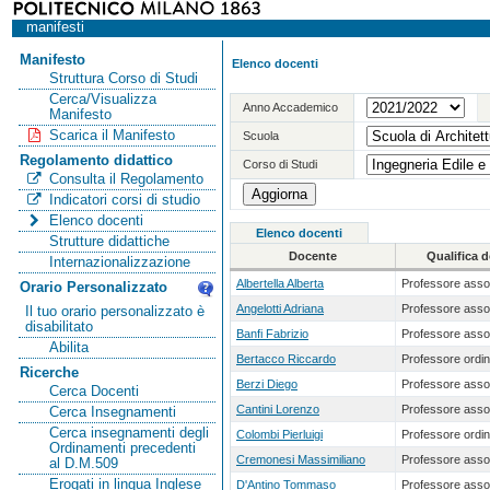
manifesti
Manifesto
Elenco docenti
Struttura Corso di Studi
Cerca/Visualizza
Anno Accademico
Manifesto
Scarica il Manifesto
Scuola
Regolamento didattico
Corso di Studi
Consulta il Regolamento
Indicatori corsi di studio
Elenco docenti
Elenco docenti
Strutture didattiche
Docente
Qualifica 
Internazionalizzazione
Albertella Alberta
Professore asso
Orario Personalizzato
Angelotti Adriana
Professore asso
Il tuo orario personalizzato è
disabilitato
Banfi Fabrizio
Professore asso
Abilita
Bertacco Riccardo
Professore ordin
Ricerche
Berzi Diego
Professore asso
Cerca Docenti
Cantini Lorenzo
Professore asso
Cerca Insegnamenti
Cerca insegnamenti degli
Colombi Pierluigi
Professore ordin
Ordinamenti precedenti
Cremonesi Massimiliano
Professore asso
al D.M.509
Erogati in lingua Inglese
D'Antino Tommaso
Professore asso