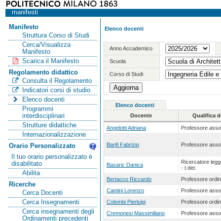
manifesti
Manifesto
Elenco docenti
Struttura Corso di Studi
Cerca/Visualizza
Anno Accademico
Manifesto
Scarica il Manifesto
Scuola
Regolamento didattico
Corso di Studi
Consulta il Regolamento
Indicatori corsi di studio
Elenco docenti
Elenco docenti
Programmi
interdisciplinari
Docente
Qualifica 
Strutture didattiche
Angelotti Adriana
Professore asso
Internazionalizzazione
Banfi Fabrizio
Professore asso
Orario Personalizzato
Il tuo orario personalizzato è
Ricercatore leg
disabilitato
Basaric Danica
- t.det.
Abilita
Bertacco Riccardo
Professore ordin
Ricerche
Cantini Lorenzo
Professore asso
Cerca Docenti
Cerca Insegnamenti
Colombi Pierluigi
Professore ordin
Cerca insegnamenti degli
Cremonesi Massimiliano
Professore asso
Ordinamenti precedenti