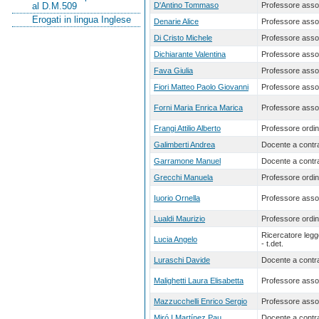
D'Antino Tommaso
Professore asso
al D.M.509
Erogati in lingua Inglese
Denarie Alice
Professore asso
Di Cristo Michele
Professore asso
Dichiarante Valentina
Professore asso
Fava Giulia
Professore asso
Fiori Matteo Paolo Giovanni
Professore asso
Forni Maria Enrica Marica
Professore asso
Frangi Attilio Alberto
Professore ordin
Galimberti Andrea
Docente a contra
Garramone Manuel
Docente a contra
Grecchi Manuela
Professore ordin
Iuorio Ornella
Professore asso
Lualdi Maurizio
Professore ordin
Ricercatore leg
Lucia Angelo
- t.det.
Luraschi Davide
Docente a contra
Malighetti Laura Elisabetta
Professore asso
Mazzucchelli Enrico Sergio
Professore asso
Miró I Martínez Pau
Docente a contra