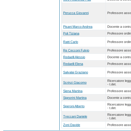
Perucca Giovanni
Professore asso
Pisani Marco Andrea
Docente a contra
Poli Tiziana
Professore ordin
Ratti Carlo
Professore ordin
Re Cecconi Fulvio
Professore asso
Redaelli Alessio
Docente a contra
Redaelli Elena
Professore asso
Salvalai Graziano
Professore asso
Ricercatore leg
Scrinzi Giacomo
- t.det.
Siena Martina
Professore asso
Signorini Martina
Docente a contra
Ricercatore leg
Speroni Alberto
- t.det.
Ricercatore leg
Treccani Daniele
- t.det.
Zoni Davide
Professore asso