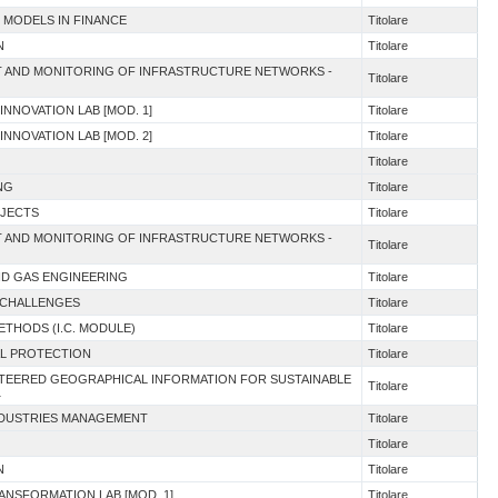
 MODELS IN FINANCE
Titolare
N
Titolare
NT AND MONITORING OF INFRASTRUCTURE NETWORKS -
Titolare
 INNOVATION LAB [MOD. 1]
Titolare
 INNOVATION LAB [MOD. 2]
Titolare
Titolare
NG
Titolare
OJECTS
Titolare
NT AND MONITORING OF INFRASTRUCTURE NETWORKS -
Titolare
AND GAS ENGINEERING
Titolare
 CHALLENGES
Titolare
ETHODS (I.C. MODULE)
Titolare
AL PROTECTION
Titolare
UNTEERED GEOGRAPHICAL INFORMATION FOR SUSTAINABLE
Titolare
1
INDUSTRIES MANAGEMENT
Titolare
Titolare
N
Titolare
RANSFORMATION LAB [MOD. 1]
Titolare