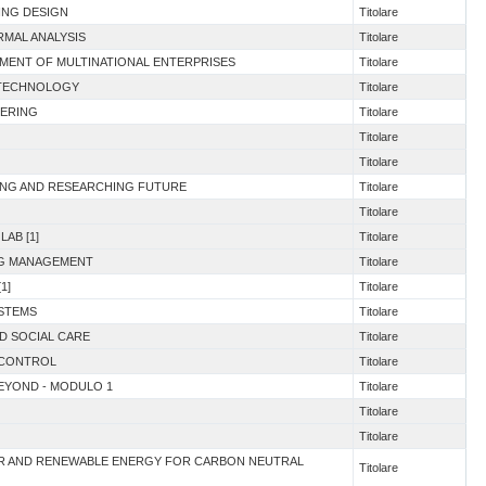
ING DESIGN
Titolare
RMAL ANALYSIS
Titolare
EMENT OF MULTINATIONAL ENTERPRISES
Titolare
F TECHNOLOGY
Titolare
EERING
Titolare
Titolare
Titolare
ING AND RESEARCHING FUTURE
Titolare
Titolare
LAB [1]
Titolare
NG MANAGEMENT
Titolare
1]
Titolare
YSTEMS
Titolare
ND SOCIAL CARE
Titolare
& CONTROL
Titolare
BEYOND - MODULO 1
Titolare
Titolare
Titolare
EAR AND RENEWABLE ENERGY FOR CARBON NEUTRAL
Titolare