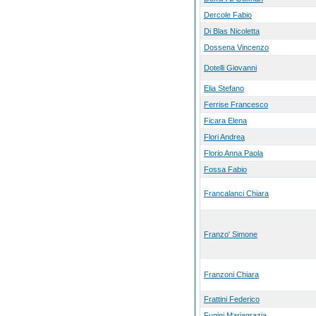
Dercole Fabio
Di Blas Nicoletta
Dossena Vincenzo
Dotelli Giovanni
Elia Stefano
Ferrise Francesco
Ficara Elena
Flori Andrea
Florio Anna Paola
Fossa Fabio
Francalanci Chiara
Franzo' Simone
Franzoni Chiara
Frattini Federico
Fugini Mariagrazia