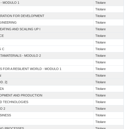
N - MODULO 1
Titolare
Titolare
PERATION FOR DEVELOPMENT
Titolare
NGINEERING
Titolare
EATING AND SCALING UP I
Titolare
NCE
Titolare
Titolare
G C
Titolare
ETAMATERIALS - MODULO 2
Titolare
Titolare
S FOR A RESILIENT WORLD - MODULO 1
Titolare
N
Titolare
D. 2]
Titolare
ZZA
Titolare
VELOPMENT AND PRODUCTION
Titolare
ND TECHNOLOGIES
Titolare
O 2
Titolare
USINESS
Titolare
Titolare
ING PROCESSES
Titolare