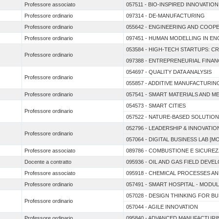
Professore associato
057511 - BIO-INSPIRED INNOVATIO
Professore ordinario
097314 - DE-MANUFACTURING
Professore ordinario
055642 - ENGINEERING AND COO
Professore ordinario
097451 - HUMAN MODELLING IN E
053584 - HIGH-TECH STARTUPS: CR
Professore ordinario
097388 - ENTREPRENEURIAL FINA
054697 - QUALITY DATA ANALYSIS
Professore ordinario
055857 - ADDITIVE MANUFACTURIN
Professore ordinario
057541 - SMART MATERIALS AND M
054573 - SMART CITIES
Professore ordinario
057522 - NATURE-BASED SOLUTION
052796 - LEADERSHIP & INNOVATIO
Professore ordinario
057064 - DIGITAL BUSINESS LAB [MO
Professore associato
089786 - COMBUSTIONE E SICURE
Docente a contratto
095936 - OIL AND GAS FIELD DE
Professore associato
095918 - CHEMICAL PROCESSES A
Professore ordinario
057491 - SMART HOSPITAL - MODUL
057028 - DESIGN THINKING FOR B
Professore ordinario
057044 - AGILE INNOVATION
Professore ordinario
095840 - ADVANCED MANUFACTUR