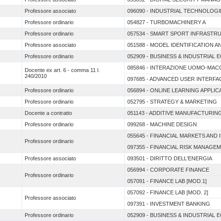
Professore associato
096090 - INDUSTRIAL TECHNOLOGI
Professore ordinario
054827 - TURBOMACHINERY A
Professore ordinario
057534 - SMART SPORT INFRASTR
Professore associato
051588 - MODEL IDENTIFICATION A
Professore ordinario
052909 - BUSINESS & INDUSTRIAL
085846 - INTERAZIONE UOMO-MAC
Docente ex art. 6 - comma 11 l.
240/2010
097685 - ADVANCED USER INTERFA
Professore ordinario
056894 - ONLINE LEARNING APPLIC
Professore ordinario
052795 - STRATEGY & MARKETING
Docente a contratto
051143 - ADDITIVE MANUFACTURI
Professore ordinario
099268 - MACHINE DESIGN
055645 - FINANCIAL MARKETS AND 
Professore ordinario
097355 - FINANCIAL RISK MANAGE
Professore associato
093501 - DIRITTO DELL'ENERGIA
056994 - CORPORATE FINANCE
Professore ordinario
057091 - FINANCE LAB [MOD.1]
057092 - FINANCE LAB [MOD. 2]
Professore associato
097391 - INVESTMENT BANKING
Professore ordinario
052909 - BUSINESS & INDUSTRIAL