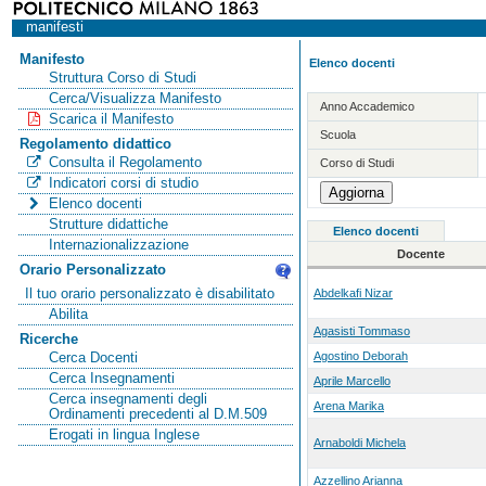
manifesti
Manifesto
Elenco docenti
Struttura Corso di Studi
Cerca/Visualizza Manifesto
Anno Accademico
Scarica il Manifesto
Scuola
Regolamento didattico
Consulta il Regolamento
Corso di Studi
Indicatori corsi di studio
Elenco docenti
Strutture didattiche
Elenco docenti
Internazionalizzazione
Docente
Orario Personalizzato
Il tuo orario personalizzato è disabilitato
Abdelkafi Nizar
Abilita
Agasisti Tommaso
Ricerche
Agostino Deborah
Cerca Docenti
Cerca Insegnamenti
Aprile Marcello
Cerca insegnamenti degli
Arena Marika
Ordinamenti precedenti al D.M.509
Erogati in lingua Inglese
Arnaboldi Michela
Azzellino Arianna