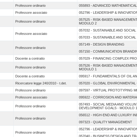
Professore ordinario
055893 - ADVANCED MATHEMATICAL
Professore associato
052796 - LEADERSHIP & INNOVATIO
057525 - RISK-BASED MANAGEME
Professore ordinario
MODULO 2
057032 - SUSTAINABLE AND SOCIAL
Professore associato
057033 - SUSTAINABLE AND SOCIAL
057149 - DESIGN BRANDING
Professore ordinario
057150 - COMMUNICATION BRANDI
Docente a contratto
057029 - FINANCING COMPLEX PR
057526 - RISK-BASED MANAGEME
Professore ordinario
MODULO 1
Docente a contratto
095917 - FUNDAMENTALS OF OIL 
Ricercatore legge 240/2010 - t.det.
057020 - GLOBAL ENVIRONMENTAL
Professore ordinario
097597 - VIRTUAL PROTOTYPING M
Professore associato
095922 - CORROSION AND MATERI
057493 - SOCIAL MEDIA AND VOL
Professore ordinario
DEVELOPMENT GOALS - MODULO 
056512 - HIGH-END AND LUXURY 
Professore ordinario
097323 - QUALITY MANAGEMENT
052796 - LEADERSHIP & INNOVATIO
Professore ordinario
057040 - BUSINESS DESIGN AND T