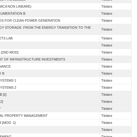
AMICA NON LINEARE)
Titolare
GUMENTATION B
Titolare
INES FOR CLEAN POWER GENERATION
Titolare
RGY STORAGE: FROM THE ENERGY TRANSITION TO THE
Titolare
ETS LAB
Titolare
Titolare
 [2ND MOD]
Titolare
ENT OF INFRASTRUCTURE INVESTMENTS
Titolare
INANCE
Titolare
Y B
Titolare
SYSTEMS 1
Titolare
SYSTEMS 2
Titolare
 [2]
Titolare
2]
Titolare
Y
Titolare
TUAL PROPERTY MANAGEMENT
Titolare
 [MOD. 1]
Titolare
Titolare
GEMENT
Titolare