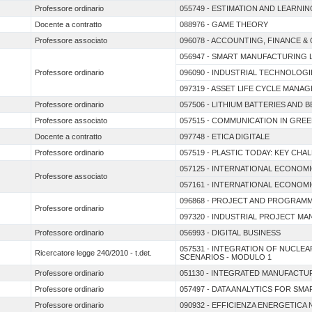
Professore ordinario
055749 - ESTIMATION AND LEARNI
Docente a contratto
088976 - GAME THEORY
Professore associato
096078 - ACCOUNTING, FINANCE 
056947 - SMART MANUFACTURING L
Professore ordinario
096090 - INDUSTRIAL TECHNOLOGI
097319 - ASSET LIFE CYCLE MANA
Professore ordinario
057506 - LITHIUM BATTERIES AND 
Professore associato
057515 - COMMUNICATION IN GRE
Docente a contratto
097748 - ETICA DIGITALE
Professore ordinario
057519 - PLASTIC TODAY: KEY CH
057125 - INTERNATIONAL ECONOMI
Professore associato
057161 - INTERNATIONAL ECONOMIC
096868 - PROJECT AND PROGRAM
Professore ordinario
097320 - INDUSTRIAL PROJECT M
Professore ordinario
056993 - DIGITAL BUSINESS
057531 - INTEGRATION OF NUCL
Ricercatore legge 240/2010 - t.det.
SCENARIOS - MODULO 1
Professore ordinario
051130 - INTEGRATED MANUFACTU
Professore ordinario
057497 - DATA ANALYTICS FOR SM
Professore ordinario
090932 - EFFICIENZA ENERGETICA N