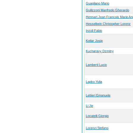
Guagliano Mario
Guilizzoni Manfredo Gherardo
Hennart Jean Francois Marie An
Hesselbein Christopher Lorenz
Inzoli Fabio
Kotlar Josip
Kucharavy Dzmitry
Lamberti Lucio
Lapko Yulia
Lettieri Emanuele
Li Jie
Locatelli Giorgio
Lorenzi Stefano