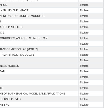
ATION
Titolare
NABILITY AND IMPACT
Titolare
EN INFRASTRUCTURES - MODULO 1
Titolare
N
Titolare
MATION PROJECTS
Titolare
O 1
Titolare
HBORHOODS, AND CITIES - MODULO 2
Titolare
Titolare
RANSFORMATION LAB [MOD. 2]
Titolare
ETAMATERIALS - MODULO 1
Titolare
Titolare
INESS MODELS
Titolare
ZATI
Titolare
Titolare
Titolare
HIP
Titolare
ION OF MATHEMATICAL MODELS AND APPLICATIONS
Titolare
N PERSPECTIVES
Titolare
LANNING
Titolare