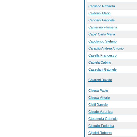
Cagliano Raffaella
Calderini Mario
Candiani Gabriele
Canterino Filomena
Cape' Carlo Maria
Capolongo Stefano
Caragliu Andrea Antonio
Casella Francesco
Cautela Cabirio
Cazzulani Gabriele
Chiaroni Davide
Chiesa Paolo
Chiesa Vittorio
Chiffi Daniele
Chiodo Veronica
Ciaramella Gabriele
Ciccullo Federica
Cigolini Roberto