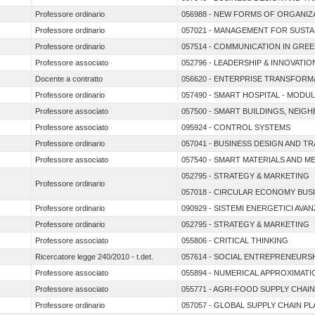
Professore ordinario
056988 - NEW FORMS OF ORGANIZ
Professore ordinario
057021 - MANAGEMENT FOR SUSTAI
Professore ordinario
057514 - COMMUNICATION IN GRE
Professore associato
052796 - LEADERSHIP & INNOVATIO
Docente a contratto
056620 - ENTERPRISE TRANSFOR
Professore ordinario
057490 - SMART HOSPITAL - MODUL
Professore associato
057500 - SMART BUILDINGS, NEIG
Professore associato
095924 - CONTROL SYSTEMS
Professore ordinario
057041 - BUSINESS DESIGN AND T
Professore associato
057540 - SMART MATERIALS AND M
052795 - STRATEGY & MARKETING
Professore ordinario
057018 - CIRCULAR ECONOMY BUS
Professore ordinario
090929 - SISTEMI ENERGETICI AVAN
Professore ordinario
052795 - STRATEGY & MARKETING
Professore associato
055806 - CRITICAL THINKING
Ricercatore legge 240/2010 - t.det.
057614 - SOCIAL ENTREPRENEURS
Professore associato
055894 - NUMERICAL APPROXIMAT
Professore associato
055771 - AGRI-FOOD SUPPLY CHAI
Professore ordinario
057057 - GLOBAL SUPPLY CHAIN P