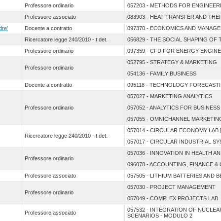
Professore ordinario
057203 - METHODS FOR ENGINEER
Professore associato
083903 - HEAT TRANSFER AND THE
dre'
Docente a contratto
097370 - ECONOMICS AND MANAG
Ricercatore legge 240/2010 - t.det.
056829 - THE SOCIAL SHAPING O
Professore ordinario
097359 - CFD FOR ENERGY ENGIN
052795 - STRATEGY & MARKETING
Professore ordinario
054136 - FAMILY BUSINESS
Docente a contratto
095118 - TECHNOLOGY FORECAST
057027 - MARKETING ANALYTICS
Professore ordinario
057052 - ANALYTICS FOR BUSINESS 
057055 - OMNICHANNEL MARKETI
057014 - CIRCULAR ECONOMY LAB [
Ricercatore legge 240/2010 - t.det.
057017 - CIRCULAR INDUSTRIAL S
057036 - INNOVATION IN HEALTH A
Professore ordinario
096078 - ACCOUNTING, FINANCE 
Professore associato
057505 - LITHIUM BATTERIES AND 
057030 - PROJECT MANAGEMENT
Professore ordinario
057049 - COMPLEX PROJECTS LAB
057532 - INTEGRATION OF NUCL
Professore associato
SCENARIOS - MODULO 2