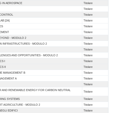
NG IN AEROSPACE
Titolare
Titolare
& CONTROL
Titolare
AB [2A]
Titolare
ES
Titolare
GEMENT
Titolare
BEYOND - MODULO 2
Titolare
EN INFRASTRUCTURES - MODULO 2
Titolare
Titolare
ALLENGES AND OPPORTUNITIES - MODULO 2
Titolare
CS I
Titolare
S II
Titolare
ME MANAGEMENT B
Titolare
ANAGEMENT A
Titolare
Titolare
EAR AND RENEWABLE ENERGY FOR CARBON NEUTRAL
Titolare
RING SYSTEMS
Titolare
ART AGRICULTURE - MODULO 2
Titolare
EGLI EDIFICI
Titolare