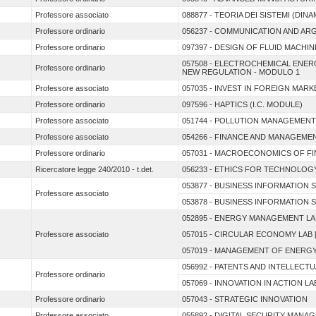
Professore associato
088877 - TEORIA DEI SISTEMI (DIN
Professore ordinario
056237 - COMMUNICATION AND AR
Professore ordinario
097397 - DESIGN OF FLUID MACH
057508 - ELECTROCHEMICAL ENE
Professore ordinario
NEW REGULATION - MODULO 1
Professore associato
057035 - INVEST IN FOREIGN MARK
Professore ordinario
097596 - HAPTICS (I.C. MODULE)
Professore associato
051744 - POLLUTION MANAGEMENT
Professore associato
054266 - FINANCE AND MANAGEM
Professore ordinario
057031 - MACROECONOMICS OF F
Ricercatore legge 240/2010 - t.det.
056233 - ETHICS FOR TECHNOLOG
053877 - BUSINESS INFORMATION 
Professore associato
053878 - BUSINESS INFORMATION 
052895 - ENERGY MANAGEMENT LAB
Professore associato
057015 - CIRCULAR ECONOMY LAB [
057019 - MANAGEMENT OF ENERG
056992 - PATENTS AND INTELLEC
Professore ordinario
057069 - INNOVATION IN ACTION LAB
Professore ordinario
057043 - STRATEGIC INNOVATION
Professore associato
055892 - DIGITAL SECURITY MANA