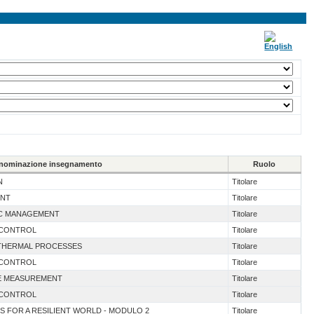
nominazione insegnamento
Ruolo
N
Titolare
ENT
Titolare
LIC MANAGEMENT
Titolare
& CONTROL
Titolare
 THERMAL PROCESSES
Titolare
& CONTROL
Titolare
CE MEASUREMENT
Titolare
& CONTROL
Titolare
S FOR A RESILIENT WORLD - MODULO 2
Titolare