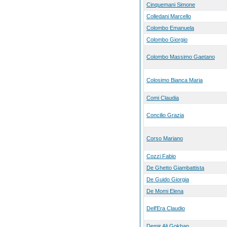
Cinquemani Simone
Colledani Marcello
Colombo Emanuela
Colombo Giorgio
Colombo Massimo Gaetano
Colosimo Bianca Maria
Comi Claudia
Concilio Grazia
Corso Mariano
Cozzi Fabio
De Ghetto Giambattista
De Guido Giorgia
De Momi Elena
Dell'Era Claudio
Demir Ali Gokhan