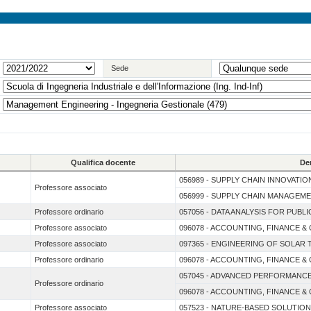
Sede
Qualifica docente
De
056989 - SUPPLY CHAIN INNOVATIO
Professore associato
056999 - SUPPLY CHAIN MANAGEM
Professore ordinario
057056 - DATA ANALYSIS FOR PUB
Professore associato
096078 - ACCOUNTING, FINANCE 
Professore associato
097365 - ENGINEERING OF SOLAR
Professore ordinario
096078 - ACCOUNTING, FINANCE 
057045 - ADVANCED PERFORMAN
Professore ordinario
096078 - ACCOUNTING, FINANCE 
Professore associato
057523 - NATURE-BASED SOLUTION