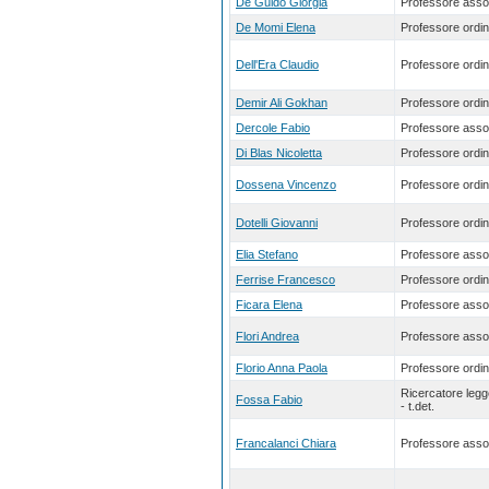
De Guido Giorgia
Professore asso
De Momi Elena
Professore ordin
Dell'Era Claudio
Professore ordin
Demir Ali Gokhan
Professore ordin
Dercole Fabio
Professore asso
Di Blas Nicoletta
Professore ordin
Dossena Vincenzo
Professore ordin
Dotelli Giovanni
Professore ordin
Elia Stefano
Professore asso
Ferrise Francesco
Professore ordin
Ficara Elena
Professore asso
Flori Andrea
Professore asso
Florio Anna Paola
Professore ordin
Ricercatore leg
Fossa Fabio
- t.det.
Francalanci Chiara
Professore asso