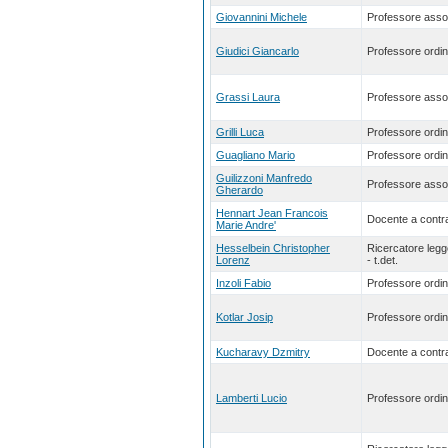
Giovannini Michele
Professore asso
Giudici Giancarlo
Professore ordin
Grassi Laura
Professore asso
Grilli Luca
Professore ordin
Guagliano Mario
Professore ordin
Guilizzoni Manfredo
Professore asso
Gherardo
Hennart Jean Francois
Docente a contra
Marie Andre'
Hesselbein Christopher
Ricercatore leg
Lorenz
- t.det.
Inzoli Fabio
Professore ordin
Kotlar Josip
Professore ordin
Kucharavy Dzmitry
Docente a contra
Lamberti Lucio
Professore ordin