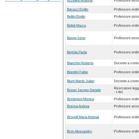
Azzellino Arianna
Professore asso
Barucci Emilio
Professore ordin
Bellini Emilio
Professore asso
Belloli Marco
Professore ordin
Bengo Irene
Professore asso
Bertola Paola
Professore ordin
Bianchini Roberto
Docente a contra
Biondini Fabio
Professore ordin
Blunt Martin Julian
Docente a contra
Ricercatore leg
Bonan Jacopo Daniele
- t.det.
Bordegoni Monica
Professore ordin
Brenna Andrea
Professore asso
Brovelli Maria Antonia
Professore ordin
Brun Alessandro
Professore ordin