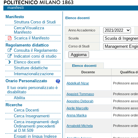
manifesti
Manifesto
Elenco docenti
Struttura Corso di Studi
Cerca/Visualizza
Anno Accademico
Manifesto
Scarica il Manifesto
Scuola
Regolamento didattico
Corso di Studi
Consulta il Regolamento
Indicatori corsi di studio
Elenco docenti
Elenco docenti
Strutture didattiche
Docente
Qualifica 
Internazionalizzazione
Orario Personalizzato
Abdelkafi Nizar
Professore asso
Il tuo orario personalizzato è
disabilitato
Agasisti Tommaso
Professore ordin
Abilita
Agostino Deborah
Professore asso
Ricerche
Aprile Marcello
Professore asso
Cerca Docenti
Arena Marika
Professore ordin
Cerca Insegnamenti
Cerca insegnamenti degli
Arnaboldi Michela
Professore ordin
Ordinamenti precedenti
al D.M.509
Erogati in lingua Inglese