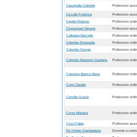
Ciaramella Gabriele
Professore asso
Ciccullo Federica
Professore asso
Cigolini Roberto
Professore ordin
Cinquemani Simone
Professore asso
Colledani Marcello
Professore ordin
Colombo Emanuela
Professore ordin
Colombo Giorgio
Professore ordin
Colombo Massimo Gaetano
Professore ordin
Colosimo Bianca Maria
Professore ordin
Comi Claudia
Professore ordin
Concilio Grazia
Professore ordin
Corso Mariano
Professore ordin
Cozzi Fabio
Professore asso
De Ghetto Giambattista
Docente a contra