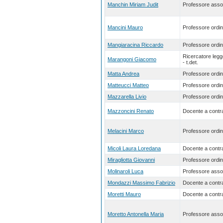
Manchin Miriam Judit
Professore asso
Mancini Mauro
Professore ordin
Mangiaracina Riccardo
Professore ordin
Ricercatore leg
Marangoni Giacomo
- t.det.
Matta Andrea
Professore ordin
Matteucci Matteo
Professore ordin
Mazzarella Livio
Professore ordin
Mazzoncini Renato
Docente a contra
Melacini Marco
Professore ordin
Micoli Laura Loredana
Docente a contra
Miragliotta Giovanni
Professore ordin
Molinaroli Luca
Professore asso
Mondazzi Massimo Fabrizio
Docente a contra
Moretti Mauro
Docente a contra
Moretto Antonella Maria
Professore asso