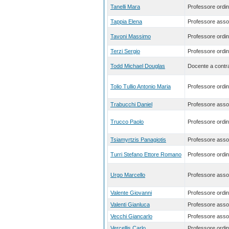
Tanelli Mara
Professore ordin
Tappia Elena
Professore asso
Tavoni Massimo
Professore ordin
Terzi Sergio
Professore ordin
Todd Michael Douglas
Docente a contra
Tolio Tullio Antonio Maria
Professore ordin
Trabucchi Daniel
Professore asso
Trucco Paolo
Professore ordin
Tsiamyrtzis Panagiotis
Professore asso
Turri Stefano Ettore Romano
Professore ordin
Urgo Marcello
Professore asso
Valente Giovanni
Professore ordin
Valenti Gianluca
Professore asso
Vecchi Giancarlo
Professore asso
Vercellis Carlo
Professore ordin