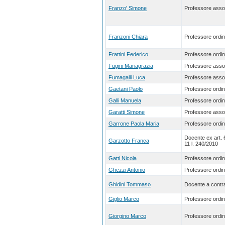
Franzo' Simone
Professore asso
Franzoni Chiara
Professore ordin
Frattini Federico
Professore ordin
Fugini Mariagrazia
Professore asso
Fumagalli Luca
Professore asso
Gaetani Paolo
Professore ordin
Galli Manuela
Professore ordin
Garatti Simone
Professore asso
Garrone Paola Maria
Professore ordin
Docente ex art.
Garzotto Franca
11 l. 240/2010
Gatti Nicola
Professore ordin
Ghezzi Antonio
Professore ordin
Ghidini Tommaso
Docente a contra
Giglio Marco
Professore ordin
Giorgino Marco
Professore ordin