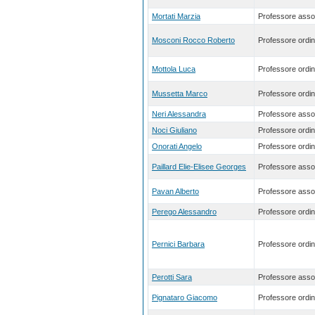
Mortati Marzia
Professore asso
Mosconi Rocco Roberto
Professore ordin
Mottola Luca
Professore ordin
Mussetta Marco
Professore ordin
Neri Alessandra
Professore asso
Noci Giuliano
Professore ordin
Onorati Angelo
Professore ordin
Paillard Elie-Elisee Georges
Professore asso
Pavan Alberto
Professore asso
Perego Alessandro
Professore ordin
Pernici Barbara
Professore ordin
Perotti Sara
Professore asso
Pignataro Giacomo
Professore ordin