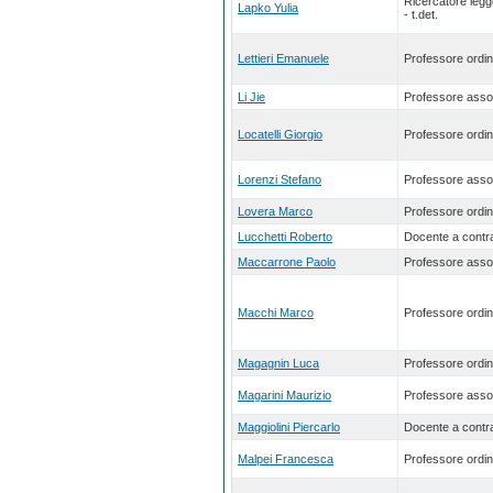
Ricercatore leg
Lapko Yulia
- t.det.
Lettieri Emanuele
Professore ordin
Li Jie
Professore asso
Locatelli Giorgio
Professore ordin
Lorenzi Stefano
Professore asso
Lovera Marco
Professore ordin
Lucchetti Roberto
Docente a contra
Maccarrone Paolo
Professore asso
Macchi Marco
Professore ordin
Magagnin Luca
Professore ordin
Magarini Maurizio
Professore asso
Maggiolini Piercarlo
Docente a contra
Malpei Francesca
Professore ordin