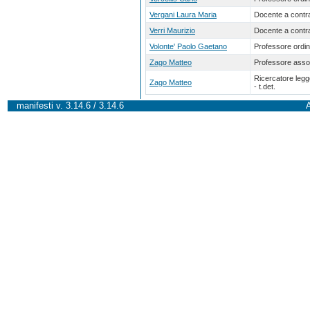
Vergani Laura Maria
Docente a contra
Verri Maurizio
Docente a contra
Volonte' Paolo Gaetano
Professore ordin
Zago Matteo
Professore asso
Ricercatore leg
Zago Matteo
- t.det.
manifesti v. 3.14.6 / 3.14.6
A