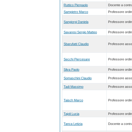
Ruttico Pierpaolo
Docente a contra
Sampietro Marco
Professore ordin
Sangiorgi Daniela
Professore ordin
Savaresi Sergio Matteo
Professore ordin
Sbarufatti Claudio
Professore asso
Secchi Piercesare
Professore ordin
Silva Paolo
Professore ordin
Somaschini Claudio
Professore asso
Tadi Massimo
Professore asso
Taisch Marco
Professore ordin
Tajoli Lucia
Professore ordin
Tanca Letizia
Docente a contra