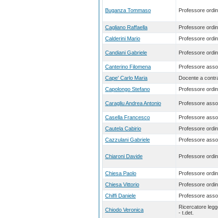
Buganza Tommaso
Professore ordin
Cagliano Raffaella
Professore ordin
Calderini Mario
Professore ordin
Candiani Gabriele
Professore ordin
Canterino Filomena
Professore asso
Cape' Carlo Maria
Docente a contra
Capolongo Stefano
Professore ordin
Caragliu Andrea Antonio
Professore asso
Casella Francesco
Professore asso
Cautela Cabirio
Professore ordin
Cazzulani Gabriele
Professore asso
Chiaroni Davide
Professore ordin
Chiesa Paolo
Professore ordin
Chiesa Vittorio
Professore ordin
Chiffi Daniele
Professore asso
Ricercatore leg
Chiodo Veronica
- t.det.