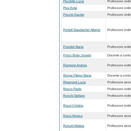
Piscitello Lucia
Professore ordin
Piva Evila
Professore ordin
Ponzini Davide
Professore ordin
Portioli Staudacher Alberto
Professore ordin
Prandini Maria
Professore ordin
Press Brian Joseph
Docente a contra
Rangone Andrea
Professore ordin
Renga Filippo Maria
Docente a contra
Rigamonti Lucia
Professore asso
Rocco Paolo
Professore ordin
Ronchi Stefano
Professore ordin
Rossi Cristina
Professore ordin
Rossi Monica
Professore asso
Rossini Matteo
Professore asso