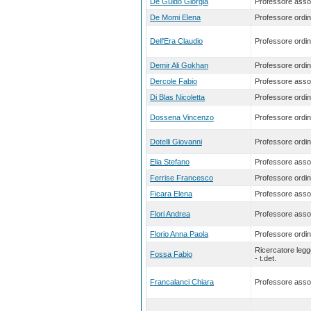
De Guido Giorgia
Professore asso
De Momi Elena
Professore ordin
Dell'Era Claudio
Professore ordin
Demir Ali Gokhan
Professore ordin
Dercole Fabio
Professore asso
Di Blas Nicoletta
Professore ordin
Dossena Vincenzo
Professore ordin
Dotelli Giovanni
Professore ordin
Elia Stefano
Professore asso
Ferrise Francesco
Professore ordin
Ficara Elena
Professore asso
Flori Andrea
Professore asso
Florio Anna Paola
Professore ordin
Ricercatore leg
Fossa Fabio
- t.det.
Francalanci Chiara
Professore asso