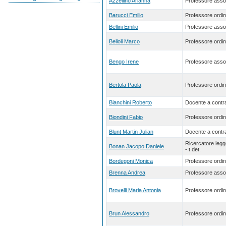
Azzellino Arianna
Professore asso
Barucci Emilio
Professore ordin
Bellini Emilio
Professore asso
Belloli Marco
Professore ordin
Bengo Irene
Professore asso
Bertola Paola
Professore ordin
Bianchini Roberto
Docente a contra
Biondini Fabio
Professore ordin
Blunt Martin Julian
Docente a contra
Ricercatore leg
Bonan Jacopo Daniele
- t.det.
Bordegoni Monica
Professore ordin
Brenna Andrea
Professore asso
Brovelli Maria Antonia
Professore ordin
Brun Alessandro
Professore ordin