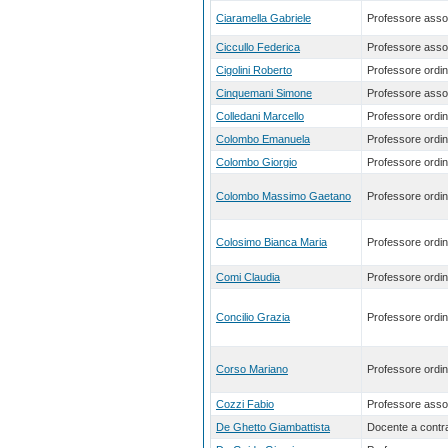
Ciaramella Gabriele
Professore asso
Ciccullo Federica
Professore asso
Cigolini Roberto
Professore ordin
Cinquemani Simone
Professore asso
Colledani Marcello
Professore ordin
Colombo Emanuela
Professore ordin
Colombo Giorgio
Professore ordin
Colombo Massimo Gaetano
Professore ordin
Colosimo Bianca Maria
Professore ordin
Comi Claudia
Professore ordin
Concilio Grazia
Professore ordin
Corso Mariano
Professore ordin
Cozzi Fabio
Professore asso
De Ghetto Giambattista
Docente a contra