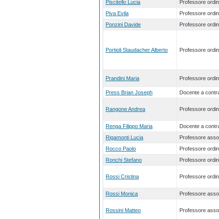
Piscitello Lucia
Professore ordin
Piva Evila
Professore ordin
Ponzini Davide
Professore ordin
Portioli Staudacher Alberto
Professore ordin
Prandini Maria
Professore ordin
Press Brian Joseph
Docente a contra
Rangone Andrea
Professore ordin
Renga Filippo Maria
Docente a contra
Rigamonti Lucia
Professore asso
Rocco Paolo
Professore ordin
Ronchi Stefano
Professore ordin
Rossi Cristina
Professore ordin
Rossi Monica
Professore asso
Rossini Matteo
Professore asso