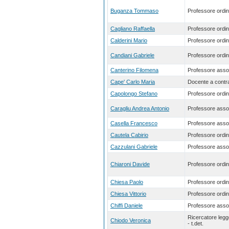
Buganza Tommaso
Professore ordin
Cagliano Raffaella
Professore ordin
Calderini Mario
Professore ordin
Candiani Gabriele
Professore ordin
Canterino Filomena
Professore asso
Cape' Carlo Maria
Docente a contra
Capolongo Stefano
Professore ordin
Caragliu Andrea Antonio
Professore asso
Casella Francesco
Professore asso
Cautela Cabirio
Professore ordin
Cazzulani Gabriele
Professore asso
Chiaroni Davide
Professore ordin
Chiesa Paolo
Professore ordin
Chiesa Vittorio
Professore ordin
Chiffi Daniele
Professore asso
Ricercatore leg
Chiodo Veronica
- t.det.