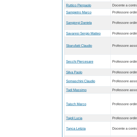
Ruttico Pierpaolo
Docente a contra
Sampietro Marco
Professore ordin
Sangiorgi Daniela
Professore ordin
Savaresi Sergio Matteo
Professore ordin
Sbarufatti Claudio
Professore asso
Secchi Piercesare
Professore ordin
Silva Paolo
Professore ordin
Somaschini Claudio
Professore asso
Tadi Massimo
Professore asso
Taisch Marco
Professore ordin
Tajoli Lucia
Professore ordin
Tanca Letizia
Docente a contra