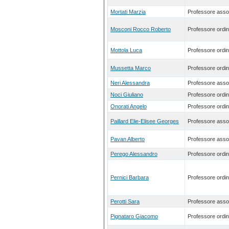
Mortati Marzia
Professore asso
Mosconi Rocco Roberto
Professore ordin
Mottola Luca
Professore ordin
Mussetta Marco
Professore ordin
Neri Alessandra
Professore asso
Noci Giuliano
Professore ordin
Onorati Angelo
Professore ordin
Paillard Elie-Elisee Georges
Professore asso
Pavan Alberto
Professore asso
Perego Alessandro
Professore ordin
Pernici Barbara
Professore ordin
Perotti Sara
Professore asso
Pignataro Giacomo
Professore ordin