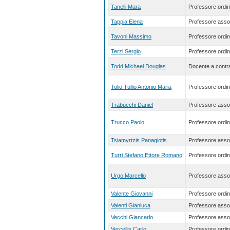
Tanelli Mara
Professore ordin
Tappia Elena
Professore asso
Tavoni Massimo
Professore ordin
Terzi Sergio
Professore ordin
Todd Michael Douglas
Docente a contra
Tolio Tullio Antonio Maria
Professore ordin
Trabucchi Daniel
Professore asso
Trucco Paolo
Professore ordin
Tsiamyrtzis Panagiotis
Professore asso
Turri Stefano Ettore Romano
Professore ordin
Urgo Marcello
Professore asso
Valente Giovanni
Professore ordin
Valenti Gianluca
Professore asso
Vecchi Giancarlo
Professore asso
Vercellis Carlo
Professore ordin