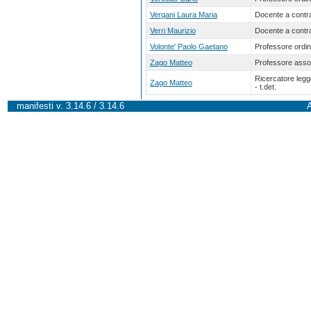
Vergani Laura Maria
Docente a contra
Verri Maurizio
Docente a contra
Volonte' Paolo Gaetano
Professore ordin
Zago Matteo
Professore asso
Ricercatore leg
Zago Matteo
- t.det.
manifesti v. 3.14.6 / 3.14.6
A