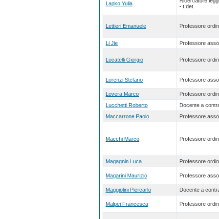
Ricercatore leg
Lapko Yulia
- t.det.
Lettieri Emanuele
Professore ordin
Li Jie
Professore asso
Locatelli Giorgio
Professore ordin
Lorenzi Stefano
Professore asso
Lovera Marco
Professore ordin
Lucchetti Roberto
Docente a contra
Maccarrone Paolo
Professore asso
Macchi Marco
Professore ordin
Magagnin Luca
Professore ordin
Magarini Maurizio
Professore asso
Maggiolini Piercarlo
Docente a contra
Malpei Francesca
Professore ordin