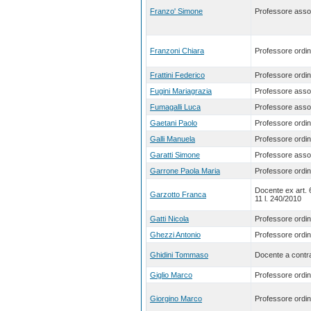
Franzo' Simone
Professore asso
Franzoni Chiara
Professore ordin
Frattini Federico
Professore ordin
Fugini Mariagrazia
Professore asso
Fumagalli Luca
Professore asso
Gaetani Paolo
Professore ordin
Galli Manuela
Professore ordin
Garatti Simone
Professore asso
Garrone Paola Maria
Professore ordin
Docente ex art.
Garzotto Franca
11 l. 240/2010
Gatti Nicola
Professore ordin
Ghezzi Antonio
Professore ordin
Ghidini Tommaso
Docente a contra
Giglio Marco
Professore ordin
Giorgino Marco
Professore ordin