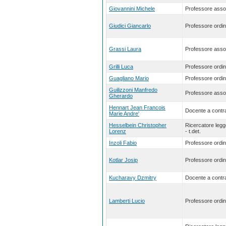
Giovannini Michele
Professore asso
Giudici Giancarlo
Professore ordin
Grassi Laura
Professore asso
Grilli Luca
Professore ordin
Guagliano Mario
Professore ordin
Guilizzoni Manfredo
Professore asso
Gherardo
Hennart Jean Francois
Docente a contra
Marie Andre'
Hesselbein Christopher
Ricercatore leg
Lorenz
- t.det.
Inzoli Fabio
Professore ordin
Kotlar Josip
Professore ordin
Kucharavy Dzmitry
Docente a contra
Lamberti Lucio
Professore ordin