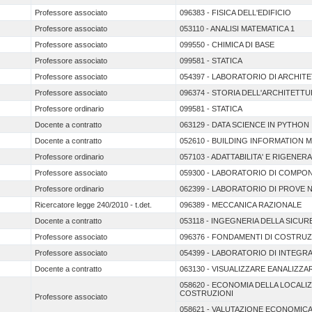
Professore associato
096383 - FISICA DELL'EDIFICIO
Professore associato
053110 - ANALISI MATEMATICA 1
Professore associato
099550 - CHIMICA DI BASE
Professore associato
099581 - STATICA
Professore associato
054397 - LABORATORIO DI ARCHIT
Professore associato
096374 - STORIA DELL'ARCHITETT
Professore ordinario
099581 - STATICA
Docente a contratto
063129 - DATA SCIENCE IN PYTHON
Docente a contratto
052610 - BUILDING INFORMATION 
Professore ordinario
057103 - ADATTABILITA' E RIGENER
Professore associato
059300 - LABORATORIO DI COMPONEN
Professore ordinario
062399 - LABORATORIO DI PROVE 
Ricercatore legge 240/2010 - t.det.
096389 - MECCANICA RAZIONALE
Docente a contratto
053118 - INGEGNERIA DELLA SICU
Professore associato
096376 - FONDAMENTI DI COSTRUZ
Professore associato
054399 - LABORATORIO DI INTEGR
Docente a contratto
063130 - VISUALIZZARE EANALIZZAR
058620 - ECONOMIA DELLA LOCALI
COSTRUZIONI
Professore associato
058621 - VALUTAZIONE ECONOMIC