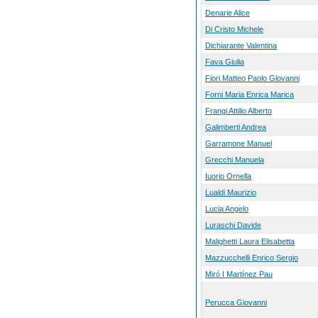
Denarie Alice
Di Cristo Michele
Dichiarante Valentina
Fava Giulia
Fiori Matteo Paolo Giovanni
Forni Maria Enrica Marica
Frangi Attilio Alberto
Galimberti Andrea
Garramone Manuel
Grecchi Manuela
Iuorio Ornella
Lualdi Maurizio
Lucia Angelo
Luraschi Davide
Malighetti Laura Elisabetta
Mazzucchelli Enrico Sergio
Miró I Martínez Pau
Perucca Giovanni