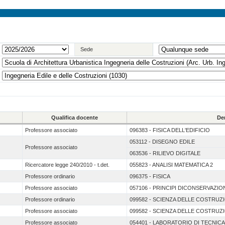
Sede
Qualifica docente
De
Professore associato
096383 - FISICA DELL'EDIFICIO
053112 - DISEGNO EDILE
Professore associato
063536 - RILIEVO DIGITALE
Ricercatore legge 240/2010 - t.det.
055823 - ANALISI MATEMATICA 2
Professore ordinario
096375 - FISICA
Professore associato
057106 - PRINCIPI DICONSERVAZION
Professore ordinario
099582 - SCIENZA DELLE COSTRUZ
Professore associato
099582 - SCIENZA DELLE COSTRUZ
Professore associato
054401 - LABORATORIO DI TECNIC