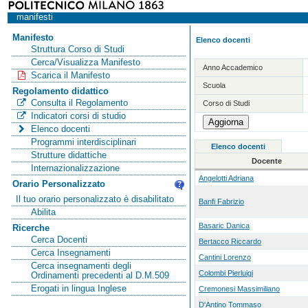
manifesti
Manifesto
Elenco docenti
Struttura Corso di Studi
Cerca/Visualizza Manifesto
Anno Accademico
Scarica il Manifesto
Scuola
Regolamento didattico
Consulta il Regolamento
Corso di Studi
Indicatori corsi di studio
Elenco docenti
Programmi interdisciplinari
Elenco docenti
Strutture didattiche
Docente
Internazionalizzazione
Angelotti Adriana
Orario Personalizzato
Il tuo orario personalizzato è disabilitato
Banfi Fabrizio
Abilita
Basaric Danica
Ricerche
Cerca Docenti
Bertacco Riccardo
Cerca Insegnamenti
Cantini Lorenzo
Cerca insegnamenti degli
Colombi Pierluigi
Ordinamenti precedenti al D.M.509
Erogati in lingua Inglese
Cremonesi Massimiliano
D'Antino Tommaso