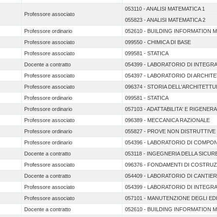
053110 - ANALISI MATEMATICA 1
Professore associato
055823 - ANALISI MATEMATICA 2
Professore ordinario
052610 - BUILDING INFORMATION 
Professore associato
099550 - CHIMICA DI BASE
Professore associato
099581 - STATICA
Docente a contratto
054399 - LABORATORIO DI INTEGR
Professore associato
054397 - LABORATORIO DI ARCHIT
Professore associato
096374 - STORIA DELL'ARCHITETT
Professore ordinario
099581 - STATICA
Professore ordinario
057103 - ADATTABILITA' E RIGENER
Professore associato
096389 - MECCANICA RAZIONALE
Professore ordinario
055827 - PROVE NON DISTRUTTIVE
Professore ordinario
054396 - LABORATORIO DI COMPONEN
Docente a contratto
053118 - INGEGNERIA DELLA SICU
Professore associato
096376 - FONDAMENTI DI COSTRUZ
Docente a contratto
054409 - LABORATORIO DI CANTIE
Professore associato
054399 - LABORATORIO DI INTEGR
Professore associato
057101 - MANUTENZIONE DEGLI EDI
Docente a contratto
052610 - BUILDING INFORMATION 