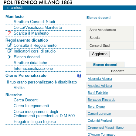
manifesti
Manifesto
Elenco docenti
Struttura Corso di Studi
Cerca/Visualizza Manifesto
Anno Accademico
Scarica il Manifesto
Scuola
Regolamento didattico
Consulta il Regolamento
Corso di Studi
Indicatori corsi di studio
Elenco docenti
Strutture didattiche
Elenco docenti
Internazionalizzazione
Docente
Orario Personalizzato
Albertella Alberta
Il tuo orario personalizzato è disabilitato
Angelotti Adriana
Abilita
Banfi Fabrizio
Ricerche
Bertacco Riccardo
Cerca Docenti
Cerca Insegnamenti
Berzi Diego
Cerca insegnamenti degli
Cantini Lorenzo
Ordinamenti precedenti al D.M.509
Colombi Pierluigi
Erogati in lingua Inglese
Cremonesi Massimiliano
D'Antino Tommaso