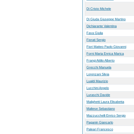
Di Cristo Michele
Di Giuda Giuseppe Martino
Dichiarante Valentina
Fava Giulia
Fiorati Sergio
Fiori Matteo Paolo Giovanni
Forni Maria Enrica Marica
Frangi Attilio Alberto
Grecchi Manuela
Lorenzani Silvia
Lualdi Maurizio
Lucchini Angelo
Luraschi Davide
Malighetti Laura Elisabetta
Maltese Sebastiano
Mazzucchelli Enrico Sergio
Paganin Giancarlo
Paleari Francesco