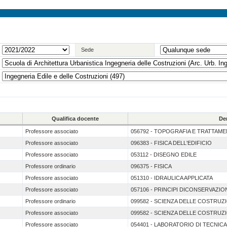
Sede
Qualifica docente
De
Professore associato
056792 - TOPOGRAFIA E TRATTAM
Professore associato
096383 - FISICA DELL'EDIFICIO
Professore associato
053112 - DISEGNO EDILE
Professore ordinario
096375 - FISICA
Professore associato
051310 - IDRAULICA APPLICATA
Professore associato
057106 - PRINCIPI DICONSERVAZION
Professore ordinario
099582 - SCIENZA DELLE COSTRUZ
Professore associato
099582 - SCIENZA DELLE COSTRUZ
Professore associato
054401 - LABORATORIO DI TECNIC