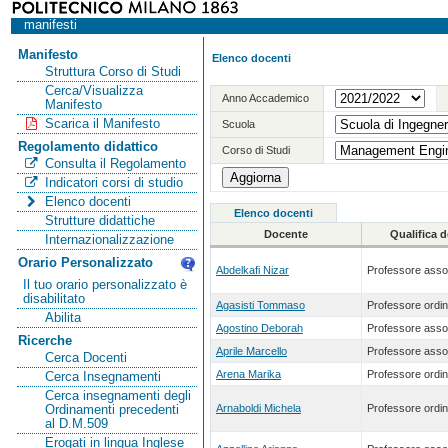
manifesti
Manifesto
Elenco docenti
Struttura Corso di Studi
Cerca/Visualizza
Anno Accademico
Manifesto
Scarica il Manifesto
Scuola
Regolamento didattico
Corso di Studi
Consulta il Regolamento
Indicatori corsi di studio
Elenco docenti
Elenco docenti
Strutture didattiche
Docente
Qualifica 
Internazionalizzazione
Orario Personalizzato
Abdelkafi Nizar
Professore asso
Il tuo orario personalizzato è
disabilitato
Agasisti Tommaso
Professore ordin
Abilita
Agostino Deborah
Professore asso
Ricerche
Aprile Marcello
Professore asso
Cerca Docenti
Arena Marika
Professore ordin
Cerca Insegnamenti
Cerca insegnamenti degli
Arnaboldi Michela
Professore ordin
Ordinamenti precedenti
al D.M.509
Erogati in lingua Inglese