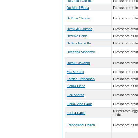
De Guido Giorgia
Professore asso
De Momi Elena
Professore ordin
Dell'Era Claudio
Professore ordin
Demir Ali Gokhan
Professore ordin
Dercole Fabio
Professore asso
Di Blas Nicoletta
Professore ordin
Dossena Vincenzo
Professore ordin
Dotelli Giovanni
Professore ordin
Elia Stefano
Professore asso
Ferrise Francesco
Professore ordin
Ficara Elena
Professore asso
Flori Andrea
Professore asso
Florio Anna Paola
Professore ordin
Ricercatore leg
Fossa Fabio
- t.det.
Francalanci Chiara
Professore asso