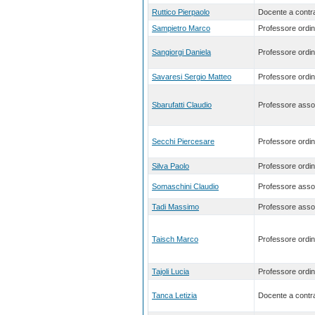
Ruttico Pierpaolo
Docente a contra
Sampietro Marco
Professore ordin
Sangiorgi Daniela
Professore ordin
Savaresi Sergio Matteo
Professore ordin
Sbarufatti Claudio
Professore asso
Secchi Piercesare
Professore ordin
Silva Paolo
Professore ordin
Somaschini Claudio
Professore asso
Tadi Massimo
Professore asso
Taisch Marco
Professore ordin
Tajoli Lucia
Professore ordin
Tanca Letizia
Docente a contra