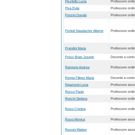
Piscitello Lucia
Professore ordin
Piva Evila
Professore ordin
Ponzini Davide
Professore ordin
Portioli Staudacher Alberto
Professore ordin
Prandini Maria
Professore ordin
Press Brian Joseph
Docente a contra
Rangone Andrea
Professore ordin
Renga Filippo Maria
Docente a contra
Rigamonti Lucia
Professore asso
Rocco Paolo
Professore ordin
Ronchi Stefano
Professore ordin
Rossi Cristina
Professore ordin
Rossi Monica
Professore asso
Rossini Matteo
Professore asso