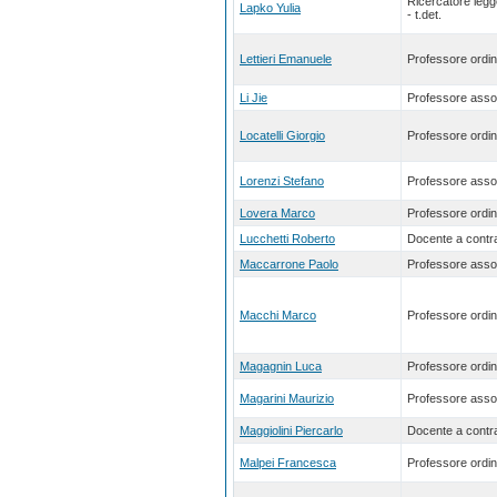
Ricercatore leg
Lapko Yulia
- t.det.
Lettieri Emanuele
Professore ordin
Li Jie
Professore asso
Locatelli Giorgio
Professore ordin
Lorenzi Stefano
Professore asso
Lovera Marco
Professore ordin
Lucchetti Roberto
Docente a contra
Maccarrone Paolo
Professore asso
Macchi Marco
Professore ordin
Magagnin Luca
Professore ordin
Magarini Maurizio
Professore asso
Maggiolini Piercarlo
Docente a contra
Malpei Francesca
Professore ordin