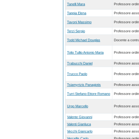
Tanelli Mara
Professore ordin
Tappia Elena
Professore asso
Tavoni Massimo
Professore ordin
Terzi Sergio
Professore ordin
Todd Michael Douglas
Docente a contra
Tolio Tullio Antonio Maria
Professore ordin
Trabucchi Daniel
Professore asso
Trucco Paolo
Professore ordin
Tsiamyrtzis Panagiotis
Professore asso
Turri Stefano Ettore Romano
Professore ordin
Urgo Marcello
Professore asso
Valente Giovanni
Professore ordin
Valenti Gianluca
Professore asso
Vecchi Giancarlo
Professore asso
Vercellis Carlo
Professore ordin