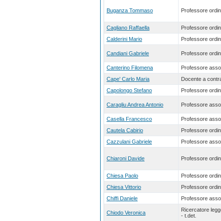
Buganza Tommaso
Professore ordin
Cagliano Raffaella
Professore ordin
Calderini Mario
Professore ordin
Candiani Gabriele
Professore ordin
Canterino Filomena
Professore asso
Cape' Carlo Maria
Docente a contra
Capolongo Stefano
Professore ordin
Caragliu Andrea Antonio
Professore asso
Casella Francesco
Professore asso
Cautela Cabirio
Professore ordin
Cazzulani Gabriele
Professore asso
Chiaroni Davide
Professore ordin
Chiesa Paolo
Professore ordin
Chiesa Vittorio
Professore ordin
Chiffi Daniele
Professore asso
Ricercatore leg
Chiodo Veronica
- t.det.