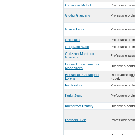
Giovannini Michele
Professore asso
Giudici Giancarlo
Professore ordin
Grassi Laura
Professore asso
Grilli Luca
Professore ordin
Guagliano Mario
Professore ordin
Guilizzoni Manfredo
Professore asso
Gherardo
Hennart Jean Francois
Docente a contra
Marie Andre'
Hesselbein Christopher
Ricercatore leg
Lorenz
- t.det.
Inzoli Fabio
Professore ordin
Kotlar Josip
Professore ordin
Kucharavy Dzmitry
Docente a contra
Lamberti Lucio
Professore ordin