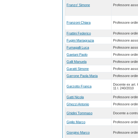
Franzo' Simone
Professore asso
Franzoni Chiara
Professore ordin
Frattini Federico
Professore ordin
Fugini Mariagrazia
Professore asso
Fumagalli Luca
Professore asso
Gaetani Paolo
Professore ordin
Galli Manuela
Professore ordin
Garatti Simone
Professore asso
Garrone Paola Maria
Professore ordin
Docente ex art.
Garzotto Franca
11 l. 240/2010
Gatti Nicola
Professore ordin
Ghezzi Antonio
Professore ordin
Ghidini Tommaso
Docente a contra
Giglio Marco
Professore ordin
Giorgino Marco
Professore ordin