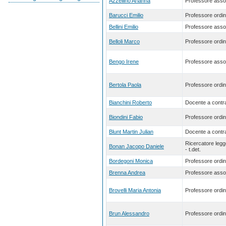
Azzellino Arianna
Professore asso
Barucci Emilio
Professore ordin
Bellini Emilio
Professore asso
Belloli Marco
Professore ordin
Bengo Irene
Professore asso
Bertola Paola
Professore ordin
Bianchini Roberto
Docente a contra
Biondini Fabio
Professore ordin
Blunt Martin Julian
Docente a contra
Ricercatore leg
Bonan Jacopo Daniele
- t.det.
Bordegoni Monica
Professore ordin
Brenna Andrea
Professore asso
Brovelli Maria Antonia
Professore ordin
Brun Alessandro
Professore ordin