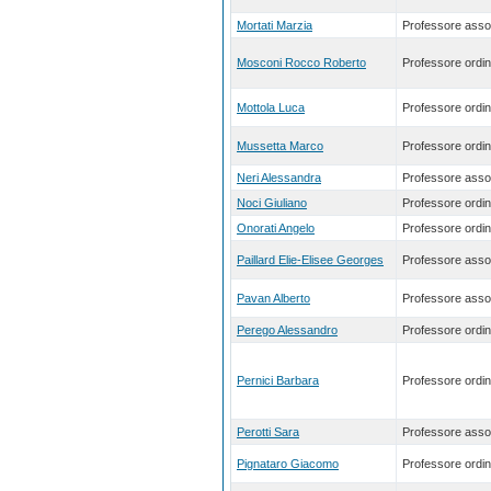
Mortati Marzia
Professore asso
Mosconi Rocco Roberto
Professore ordin
Mottola Luca
Professore ordin
Mussetta Marco
Professore ordin
Neri Alessandra
Professore asso
Noci Giuliano
Professore ordin
Onorati Angelo
Professore ordin
Paillard Elie-Elisee Georges
Professore asso
Pavan Alberto
Professore asso
Perego Alessandro
Professore ordin
Pernici Barbara
Professore ordin
Perotti Sara
Professore asso
Pignataro Giacomo
Professore ordin