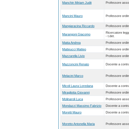
Manchin Miriam Judit
Professore asso
Mancini Mauro
Professore ordin
Mangiaracina Riccardo
Professore ordin
Ricercatore leg
Marangoni Giacomo
- t.det.
Matta Andrea
Professore ordin
Matteucci Matteo
Professore ordin
Mazzarella Livio
Professore ordin
Mazzoncini Renato
Docente a contra
Melacini Marco
Professore ordin
Micoli Laura Loredana
Docente a contra
Miragliotta Giovanni
Professore ordin
Molinaroli Luca
Professore asso
Mondazzi Massimo Fabrizio
Docente a contra
Moretti Mauro
Docente a contra
Moretto Antonella Maria
Professore asso