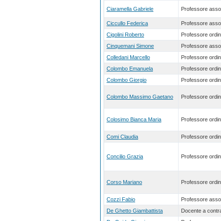
Ciaramella Gabriele
Professore asso
Ciccullo Federica
Professore asso
Cigolini Roberto
Professore ordin
Cinquemani Simone
Professore asso
Colledani Marcello
Professore ordin
Colombo Emanuela
Professore ordin
Colombo Giorgio
Professore ordin
Colombo Massimo Gaetano
Professore ordin
Colosimo Bianca Maria
Professore ordin
Comi Claudia
Professore ordin
Concilio Grazia
Professore ordin
Corso Mariano
Professore ordin
Cozzi Fabio
Professore asso
De Ghetto Giambattista
Docente a contra