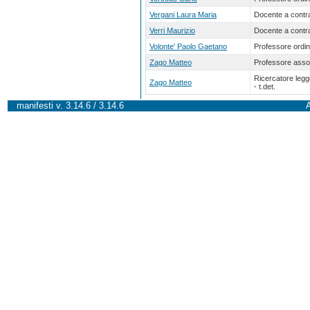
Vergani Laura Maria
Docente a contra
Verri Maurizio
Docente a contra
Volonte' Paolo Gaetano
Professore ordin
Zago Matteo
Professore asso
Ricercatore leg
Zago Matteo
- t.det.
manifesti v. 3.14.6 / 3.14.6
A