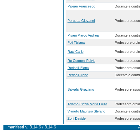
Paleari Francesco
Docente a contra
Perucca Giovanni
Professore asso
Pisani Marco Andrea
Docente a contra
Poli Tiziana
Professore ordin
Ratti Carlo
Professore ordin
Re Cecconi Fulvio
Professore asso
Redaelli Elena
Professore asso
Redaelli Irene
Docente a contra
Salvalai Graziano
Professore asso
Talamo Cinzia Maria Luisa
Professore ordin
Vianello Maurizio Stefano
Docente a contra
Zoni Davide
Professore asso
manifesti v. 3.14.6 / 3.14.6
A