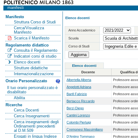
manifesti
Manifesto
Elenco docenti
Struttura Corso di Studi
Cerca/Visualizza
Anno Accademico
Manifesto
Scarica il Manifesto
Scuola
Regolamento didattico
Corso di Studi
Consulta il Regolamento
Indicatori corsi di studio
Elenco docenti
Elenco docenti
Strutture didattiche
Docente
Qualifica 
Internazionalizzazione
Albertella Alberta
Professore asso
Orario Personalizzato
Angelotti Adriana
Professore asso
Il tuo orario personalizzato è
disabilitato
Banfi Fabrizio
Professore asso
Abilita
Bertacco Riccardo
Professore ordin
Ricerche
Berzi Diego
Professore asso
Cerca Docenti
Cantini Lorenzo
Professore asso
Cerca Insegnamenti
Cerca insegnamenti degli
Colombi Pierluigi
Professore ordin
Ordinamenti precedenti
Cremonesi Massimiliano
Professore asso
al D.M.509
Erogati in lingua Inglese
D'Antino Tommaso
Professore asso