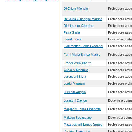
Di Cristo Michele
Professore asso
Di Giuda Giuseppe Martino
Professore ordin
Dichiarante Valentina
Professore asso
Fava Giulia
Professore asso
Fiorati Sergio
Docente a contra
Fiori Matteo Paolo Giovanni
Professore asso
Forni Maria Enrica Marica
Professore asso
Frangi Attilio Alberto
Professore ordin
Grecchi Manuela
Professore ordin
Lorenzani Silvia
Professore asso
Lualdi Maurizio
Professore ordin
Lucchini Angelo
Professore ordin
Luraschi Davide
Docente a contra
Malighetti Laura Elisabetta
Professore asso
Maltese Sebastiano
Docente a contra
Mazzucchelli Enrico Sergio
Professore asso
Paganin Giancarlo
Professore asso