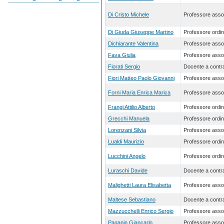
Di Cristo Michele
Professore asso
Di Giuda Giuseppe Martino
Professore ordin
Dichiarante Valentina
Professore asso
Fava Giulia
Professore asso
Fiorati Sergio
Docente a contra
Fiori Matteo Paolo Giovanni
Professore asso
Forni Maria Enrica Marica
Professore asso
Frangi Attilio Alberto
Professore ordin
Grecchi Manuela
Professore ordin
Lorenzani Silvia
Professore asso
Lualdi Maurizio
Professore ordin
Lucchini Angelo
Professore ordin
Luraschi Davide
Docente a contra
Malighetti Laura Elisabetta
Professore asso
Maltese Sebastiano
Docente a contra
Mazzucchelli Enrico Sergio
Professore asso
Paganin Giancarlo
Professore asso