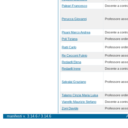
Paleari Francesco
Docente a contra
Perucca Giovanni
Professore asso
Pisani Marco Andrea
Docente a contra
Poli Tiziana
Professore ordin
Ratti Carlo
Professore ordin
Re Cecconi Fulvio
Professore asso
Redaelli Elena
Professore asso
Redaelli Irene
Docente a contra
Salvalai Graziano
Professore asso
Talamo Cinzia Maria Luisa
Professore ordin
Vianello Maurizio Stefano
Docente a contra
Zoni Davide
Professore asso
manifesti v. 3.14.6 / 3.14.6
A