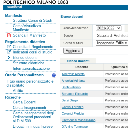
manifesti
Manifesto
Elenco docenti
Struttura Corso di Studi
Cerca/Visualizza
Anno Accademico
Manifesto
Scarica il Manifesto
Scuola
Regolamento didattico
Corso di Studi
Consulta il Regolamento
Indicatori corsi di studio
Elenco docenti
Elenco docenti
Strutture didattiche
Docente
Qualifica 
Internazionalizzazione
Albertella Alberta
Professore asso
Orario Personalizzato
Angelotti Adriana
Professore asso
Il tuo orario personalizzato è
disabilitato
Banfi Fabrizio
Professore asso
Abilita
Bertacco Riccardo
Professore ordin
Ricerche
Berzi Diego
Professore asso
Cerca Docenti
Cantini Lorenzo
Professore asso
Cerca Insegnamenti
Cerca insegnamenti degli
Colombi Pierluigi
Professore ordin
Ordinamenti precedenti
Cremonesi Massimiliano
Professore asso
al D.M.509
Erogati in lingua Inglese
D'Antino Tommaso
Professore asso