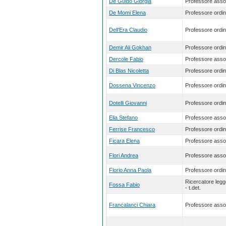
De Guido Giorgia
Professore asso
De Momi Elena
Professore ordin
Dell'Era Claudio
Professore ordin
Demir Ali Gokhan
Professore ordin
Dercole Fabio
Professore asso
Di Blas Nicoletta
Professore ordin
Dossena Vincenzo
Professore ordin
Dotelli Giovanni
Professore ordin
Elia Stefano
Professore asso
Ferrise Francesco
Professore ordin
Ficara Elena
Professore asso
Flori Andrea
Professore asso
Florio Anna Paola
Professore ordin
Ricercatore leg
Fossa Fabio
- t.det.
Francalanci Chiara
Professore asso