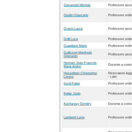
Giovannini Michele
Professore asso
Giudici Giancarlo
Professore ordin
Grassi Laura
Professore asso
Grilli Luca
Professore ordin
Guagliano Mario
Professore ordin
Guilizzoni Manfredo
Professore asso
Gherardo
Hennart Jean Francois
Docente a contra
Marie Andre'
Hesselbein Christopher
Ricercatore leg
Lorenz
- t.det.
Inzoli Fabio
Professore ordin
Kotlar Josip
Professore ordin
Kucharavy Dzmitry
Docente a contra
Lamberti Lucio
Professore ordin