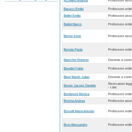
Azzellino Arianna
Professore asso
Barucci Emilio
Professore ordin
Bellini Emilio
Professore asso
Belloli Marco
Professore ordin
Bengo Irene
Professore asso
Bertola Paola
Professore ordin
Bianchini Roberto
Docente a contra
Biondini Fabio
Professore ordin
Blunt Martin Julian
Docente a contra
Ricercatore leg
Bonan Jacopo Daniele
- t.det.
Bordegoni Monica
Professore ordin
Brenna Andrea
Professore asso
Brovelli Maria Antonia
Professore ordin
Brun Alessandro
Professore ordin