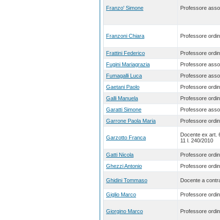
Franzo' Simone
Professore asso
Franzoni Chiara
Professore ordin
Frattini Federico
Professore ordin
Fugini Mariagrazia
Professore asso
Fumagalli Luca
Professore asso
Gaetani Paolo
Professore ordin
Galli Manuela
Professore ordin
Garatti Simone
Professore asso
Garrone Paola Maria
Professore ordin
Docente ex art.
Garzotto Franca
11 l. 240/2010
Gatti Nicola
Professore ordin
Ghezzi Antonio
Professore ordin
Ghidini Tommaso
Docente a contra
Giglio Marco
Professore ordin
Giorgino Marco
Professore ordin