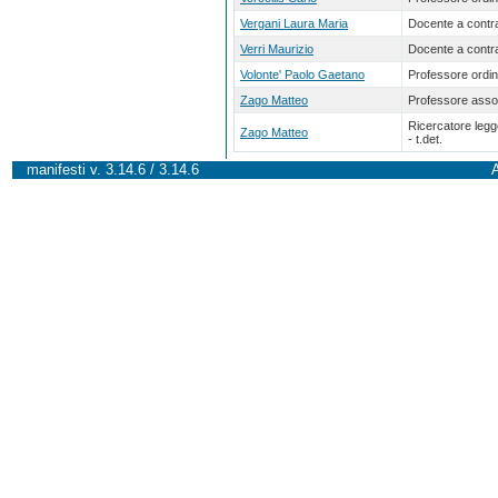
Vergani Laura Maria
Docente a contra
Verri Maurizio
Docente a contra
Volonte' Paolo Gaetano
Professore ordin
Zago Matteo
Professore asso
Ricercatore leg
Zago Matteo
- t.det.
manifesti v. 3.14.6 / 3.14.6
A