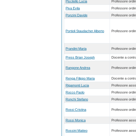
Piscitello Lucia
Professore ordin
Piva Evila
Professore ordin
Ponzini Davide
Professore ordin
Portioli Staudacher Alberto
Professore ordin
Prandini Maria
Professore ordin
Press Brian Joseph
Docente a contra
Rangone Andrea
Professore ordin
Renga Filippo Maria
Docente a contra
Rigamonti Lucia
Professore asso
Rocco Paolo
Professore ordin
Ronchi Stefano
Professore ordin
Rossi Cristina
Professore ordin
Rossi Monica
Professore asso
Rossini Matteo
Professore asso