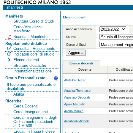
manifesti
Manifesto
Elenco docenti
Struttura Corso di Studi
Cerca/Visualizza
Anno Accademico
Manifesto
Scarica il Manifesto
Scuola
Regolamento didattico
Corso di Studi
Consulta il Regolamento
Indicatori corsi di studio
Elenco docenti
Elenco docenti
Strutture didattiche
Docente
Qualifica 
Internazionalizzazione
Orario Personalizzato
Abdelkafi Nizar
Professore asso
Il tuo orario personalizzato è
disabilitato
Agasisti Tommaso
Professore ordin
Abilita
Agostino Deborah
Professore asso
Ricerche
Aprile Marcello
Professore asso
Cerca Docenti
Arena Marika
Professore ordin
Cerca Insegnamenti
Cerca insegnamenti degli
Arnaboldi Michela
Professore ordin
Ordinamenti precedenti
al D.M.509
Erogati in lingua Inglese