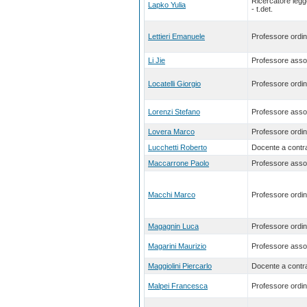
Ricercatore leg
Lapko Yulia
- t.det.
Lettieri Emanuele
Professore ordin
Li Jie
Professore asso
Locatelli Giorgio
Professore ordin
Lorenzi Stefano
Professore asso
Lovera Marco
Professore ordin
Lucchetti Roberto
Docente a contra
Maccarrone Paolo
Professore asso
Macchi Marco
Professore ordin
Magagnin Luca
Professore ordin
Magarini Maurizio
Professore asso
Maggiolini Piercarlo
Docente a contra
Malpei Francesca
Professore ordin