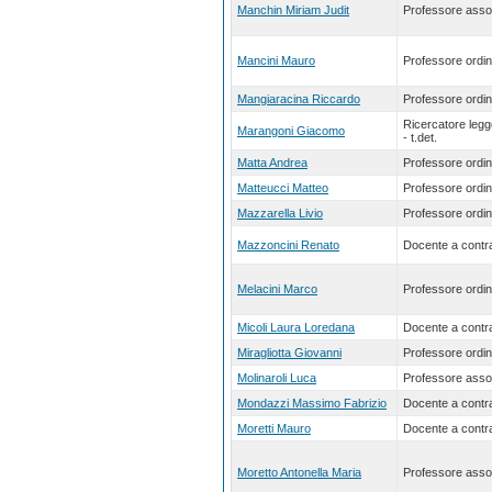
Manchin Miriam Judit
Professore asso
Mancini Mauro
Professore ordin
Mangiaracina Riccardo
Professore ordin
Ricercatore leg
Marangoni Giacomo
- t.det.
Matta Andrea
Professore ordin
Matteucci Matteo
Professore ordin
Mazzarella Livio
Professore ordin
Mazzoncini Renato
Docente a contra
Melacini Marco
Professore ordin
Micoli Laura Loredana
Docente a contra
Miragliotta Giovanni
Professore ordin
Molinaroli Luca
Professore asso
Mondazzi Massimo Fabrizio
Docente a contra
Moretti Mauro
Docente a contra
Moretto Antonella Maria
Professore asso