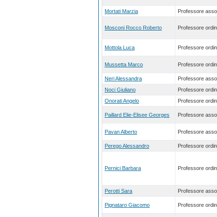
Mortati Marzia
Professore asso
Mosconi Rocco Roberto
Professore ordin
Mottola Luca
Professore ordin
Mussetta Marco
Professore ordin
Neri Alessandra
Professore asso
Noci Giuliano
Professore ordin
Onorati Angelo
Professore ordin
Paillard Elie-Elisee Georges
Professore asso
Pavan Alberto
Professore asso
Perego Alessandro
Professore ordin
Pernici Barbara
Professore ordin
Perotti Sara
Professore asso
Pignataro Giacomo
Professore ordin