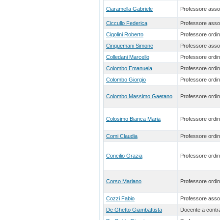
Ciaramella Gabriele
Professore asso
Ciccullo Federica
Professore asso
Cigolini Roberto
Professore ordin
Cinquemani Simone
Professore asso
Colledani Marcello
Professore ordin
Colombo Emanuela
Professore ordin
Colombo Giorgio
Professore ordin
Colombo Massimo Gaetano
Professore ordin
Colosimo Bianca Maria
Professore ordin
Comi Claudia
Professore ordin
Concilio Grazia
Professore ordin
Corso Mariano
Professore ordin
Cozzi Fabio
Professore asso
De Ghetto Giambattista
Docente a contra