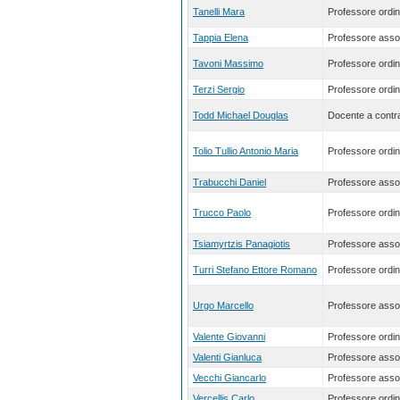
Tanelli Mara
Professore ordin
Tappia Elena
Professore asso
Tavoni Massimo
Professore ordin
Terzi Sergio
Professore ordin
Todd Michael Douglas
Docente a contra
Tolio Tullio Antonio Maria
Professore ordin
Trabucchi Daniel
Professore asso
Trucco Paolo
Professore ordin
Tsiamyrtzis Panagiotis
Professore asso
Turri Stefano Ettore Romano
Professore ordin
Urgo Marcello
Professore asso
Valente Giovanni
Professore ordin
Valenti Gianluca
Professore asso
Vecchi Giancarlo
Professore asso
Vercellis Carlo
Professore ordin