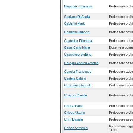
Buganza Tommaso
Professore ordin
Cagliano Raffaella
Professore ordin
Calderini Mario
Professore ordin
Candiani Gabriele
Professore ordin
Canterino Filomena
Professore asso
Cape' Carlo Maria
Docente a contra
Capolongo Stefano
Professore ordin
Caragliu Andrea Antonio
Professore asso
Casella Francesco
Professore asso
Cautela Cabirio
Professore ordin
Cazzulani Gabriele
Professore asso
Chiaroni Davide
Professore ordin
Chiesa Paolo
Professore ordin
Chiesa Vittorio
Professore ordin
Chiffi Daniele
Professore asso
Ricercatore leg
Chiodo Veronica
- t.det.