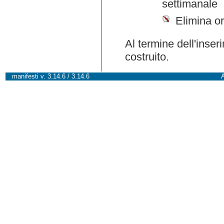
settimanale
Elimina or
Al termine dell'inser
costruito.
manifesti v. 3.14.6 / 3.14.6
A