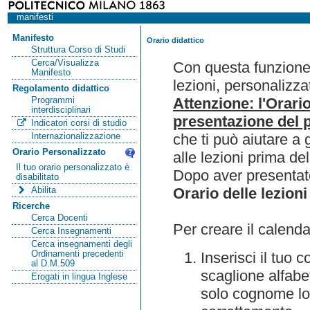
manifesti
Manifesto
Orario didattico
Struttura Corso di Studi
Cerca/Visualizza
Con questa funzione 
Manifesto
lezioni, personalizza
Regolamento didattico
Attenzione: l'Orari
Programmi
interdisciplinari
presentazione del p
Indicatori corsi di studio
che ti può aiutare a 
Internazionalizzazione
Orario Personalizzato
alle lezioni prima de
Il tuo orario personalizzato è
Dopo aver presentato
disabilitato
Orario delle lezioni
Abilita
Ricerche
Cerca Docenti
Per creare il calenda
Cerca Insegnamenti
Cerca insegnamenti degli
Ordinamenti precedenti
Inserisci il tuo
al D.M.509
scaglione alfabet
Erogati in lingua Inglese
solo cognome lo