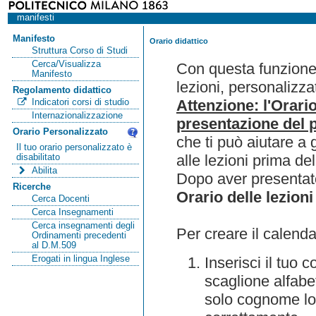
manifesti
Manifesto
Orario didattico
Struttura Corso di Studi
Cerca/Visualizza
Con questa funzione 
Manifesto
lezioni, personalizza
Regolamento didattico
Attenzione: l'Orari
Indicatori corsi di studio
Internazionalizzazione
presentazione del p
Orario Personalizzato
che ti può aiutare a 
Il tuo orario personalizzato è
alle lezioni prima de
disabilitato
Abilita
Dopo aver presentato
Ricerche
Orario delle lezioni
Cerca Docenti
Cerca Insegnamenti
Cerca insegnamenti degli
Per creare il calenda
Ordinamenti precedenti
al D.M.509
Erogati in lingua Inglese
Inserisci il tuo
scaglione alfabet
solo cognome lo