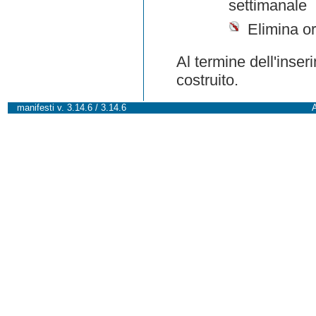
settimanale
Elimina or
Al termine dell'inser
costruito.
manifesti v. 3.14.6 / 3.14.6
A