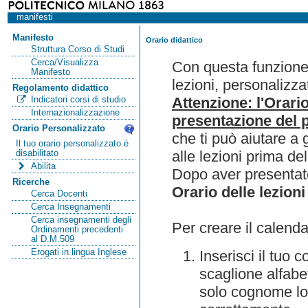
manifesti
Manifesto
Orario didattico
Struttura Corso di Studi
Cerca/Visualizza
Con questa funzione 
Manifesto
lezioni, personalizza
Regolamento didattico
Attenzione: l'Orari
Indicatori corsi di studio
Internazionalizzazione
presentazione del p
Orario Personalizzato
che ti può aiutare a 
Il tuo orario personalizzato è
alle lezioni prima de
disabilitato
Abilita
Dopo aver presentato
Ricerche
Orario delle lezioni
Cerca Docenti
Cerca Insegnamenti
Cerca insegnamenti degli
Per creare il calenda
Ordinamenti precedenti
al D.M.509
Erogati in lingua Inglese
Inserisci il tuo
scaglione alfabet
solo cognome lo