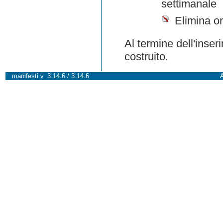
settimanale
Elimina or
Al termine dell'inser
costruito.
manifesti v. 3.14.6 / 3.14.6
A