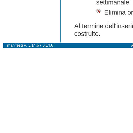
settimanale
Elimina or
Al termine dell'inser
costruito.
manifesti v. 3.14.6 / 3.14.6
A