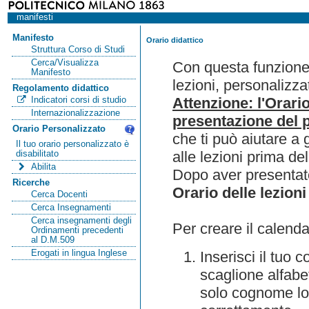
manifesti
Manifesto
Orario didattico
Struttura Corso di Studi
Cerca/Visualizza
Con questa funzione 
Manifesto
lezioni, personalizza
Regolamento didattico
Attenzione: l'Orari
Indicatori corsi di studio
Internazionalizzazione
presentazione del p
Orario Personalizzato
che ti può aiutare a 
Il tuo orario personalizzato è
alle lezioni prima de
disabilitato
Abilita
Dopo aver presentato
Ricerche
Orario delle lezioni
Cerca Docenti
Cerca Insegnamenti
Cerca insegnamenti degli
Per creare il calenda
Ordinamenti precedenti
al D.M.509
Erogati in lingua Inglese
Inserisci il tuo
scaglione alfabet
solo cognome lo