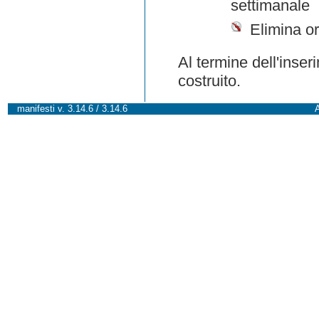
settimanale
Elimina or
Al termine dell'inser
costruito.
manifesti v. 3.14.6 / 3.14.6
A