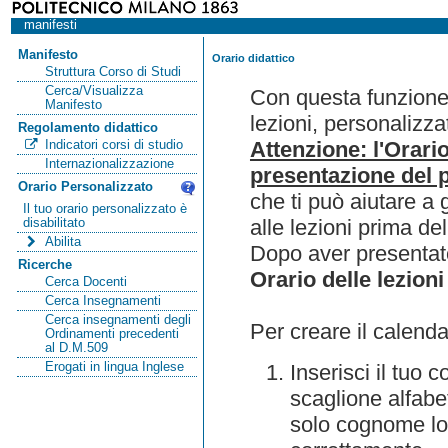
manifesti
Manifesto
Orario didattico
Struttura Corso di Studi
Cerca/Visualizza
Con questa funzione 
Manifesto
lezioni, personalizza
Regolamento didattico
Attenzione: l'Orari
Indicatori corsi di studio
Internazionalizzazione
presentazione del p
Orario Personalizzato
che ti può aiutare a 
Il tuo orario personalizzato è
alle lezioni prima de
disabilitato
Abilita
Dopo aver presentato
Ricerche
Orario delle lezioni
Cerca Docenti
Cerca Insegnamenti
Cerca insegnamenti degli
Per creare il calenda
Ordinamenti precedenti
al D.M.509
Erogati in lingua Inglese
Inserisci il tuo
scaglione alfabet
solo cognome lo