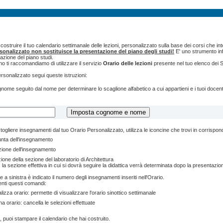
ostruire il tuo calendario settimanale delle lezioni, personalizzato sulla base dei corsi che int
rsonalizzato non sostituisce la presentazione del piano degli studi!
E' uno strumento inf
tazione del piano studi.
o ti raccomandiamo di utilizzare il servizio
Orario delle lezioni
presente nel tuo elenco dei S
ersonalizzato segui queste istruzioni:
cognome seguito dal nome per determinare lo scaglione alfabetico a cui appartieni e i tuoi doce
togliere insegnamenti dal tuo Orario Personalizzato, utilizza le iconcine che trovi in corrispo
unta dell'insegnamento
zione dell'insegnamento
ione della sezione del laboratorio di Architettura
 la sezione effettiva in cui si dovrà seguire la didattica verrà determinata dopo la presentazion
e a sinistra è indicato il numero degli insegnamenti inseriti nell'Orario.
enti questi comandi:
lizza orario: permette di visualizzare l'orario sinottico settimanale
na orario: cancella le selezioni effettuate
, puoi stampare il calendario che hai costruito.