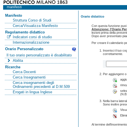
manifesti
Manifesto
Orario didattico
Struttura Corso di Studi
Cerca/Visualizza Manifesto
Con questa funzione puoi c
Attenzione: l'Orario Pe
Regolamento didattico
lezioni prima della presen
Dopo aver presentato pian
Indicatori corsi di studio
Internazionalizzazione
Per creare il calendario p
Orario Personalizzato
Inserisci il tuo 
correttamente.
Il tuo orario personalizzato è disabilitato
Abilita
Ricerche
Cerca Docenti
Per aggiungere o 
Cerca Insegnamenti
aggi
Cerca insegnamenti degli
rimo
Ordinamenti precedenti al D.M.509
selez
Erogati in lingua Inglese
(N.B:
Nella barra lateral
Sono inoltre pres
Visua
Elimi
Al termine dell'inserimento