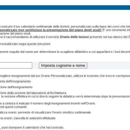
ostruire il tuo calendario settimanale delle lezioni, personalizzato sulla base dei corsi che int
rsonalizzato non sostituisce la presentazione del piano degli studi!
E' uno strumento inf
tazione del piano studi.
o ti raccomandiamo di utilizzare il servizio
Orario delle lezioni
presente nel tuo elenco dei S
ersonalizzato segui queste istruzioni:
cognome seguito dal nome per determinare lo scaglione alfabetico a cui appartieni e i tuoi doce
togliere insegnamenti dal tuo Orario Personalizzato, utilizza le iconcine che trovi in corrispo
unta dell'insegnamento
zione dell'insegnamento
ione della sezione del laboratorio di Architettura
 la sezione effettiva in cui si dovrà seguire la didattica verrà determinata dopo la presentazion
e a sinistra è indicato il numero degli insegnamenti inseriti nell'Orario.
enti questi comandi:
lizza orario: permette di visualizzare l'orario sinottico settimanale
na orario: cancella le selezioni effettuate
, puoi stampare il calendario che hai costruito.