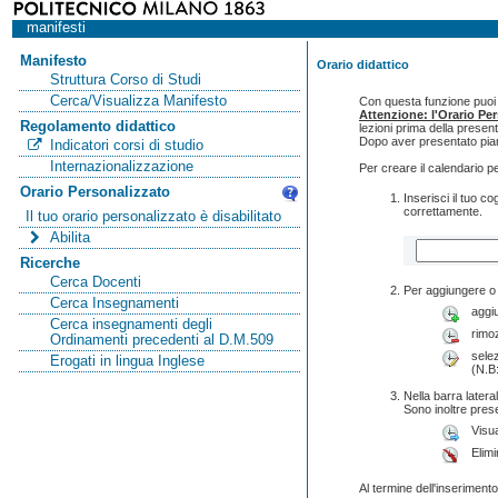
manifesti
Manifesto
Orario didattico
Struttura Corso di Studi
Cerca/Visualizza Manifesto
Con questa funzione puoi c
Attenzione: l'Orario Pe
Regolamento didattico
lezioni prima della presen
Dopo aver presentato pian
Indicatori corsi di studio
Internazionalizzazione
Per creare il calendario p
Orario Personalizzato
Inserisci il tuo 
correttamente.
Il tuo orario personalizzato è disabilitato
Abilita
Ricerche
Cerca Docenti
Per aggiungere o 
Cerca Insegnamenti
aggi
Cerca insegnamenti degli
rimo
Ordinamenti precedenti al D.M.509
selez
Erogati in lingua Inglese
(N.B:
Nella barra lateral
Sono inoltre pres
Visua
Elimi
Al termine dell'inserimento