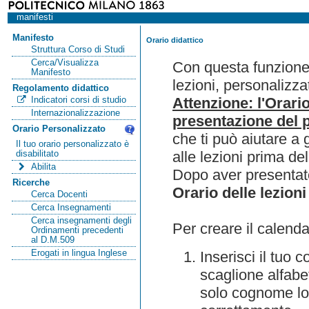
manifesti
Manifesto
Orario didattico
Struttura Corso di Studi
Cerca/Visualizza
Con questa funzione 
Manifesto
lezioni, personalizza
Regolamento didattico
Attenzione: l'Orari
Indicatori corsi di studio
Internazionalizzazione
presentazione del p
Orario Personalizzato
che ti può aiutare a 
Il tuo orario personalizzato è
alle lezioni prima de
disabilitato
Abilita
Dopo aver presentato
Ricerche
Orario delle lezioni
Cerca Docenti
Cerca Insegnamenti
Cerca insegnamenti degli
Per creare il calenda
Ordinamenti precedenti
al D.M.509
Erogati in lingua Inglese
Inserisci il tuo
scaglione alfabet
solo cognome lo