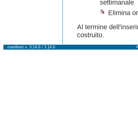
settimanale
Elimina or
Al termine dell'inser
costruito.
manifesti v. 3.14.6 / 3.14.6
A