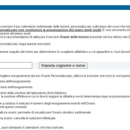
ostruire il tuo calendario settimanale delle lezioni, personalizzato sulla base dei corsi che int
rsonalizzato non sostituisce la presentazione del piano degli studi!
E' uno strumento inf
tazione del piano studi.
o ti raccomandiamo di utilizzare il servizio
Orario delle lezioni
presente nel tuo elenco dei S
ersonalizzato segui queste istruzioni:
cognome seguito dal nome per determinare lo scaglione alfabetico a cui appartieni e i tuoi doce
togliere insegnamenti dal tuo Orario Personalizzato, utilizza le iconcine che trovi in corrispo
unta dell'insegnamento
zione dell'insegnamento
ione della sezione del laboratorio di Architettura
 la sezione effettiva in cui si dovrà seguire la didattica verrà determinata dopo la presentazion
e a sinistra è indicato il numero degli insegnamenti inseriti nell'Orario.
enti questi comandi:
lizza orario: permette di visualizzare l'orario sinottico settimanale
na orario: cancella le selezioni effettuate
, puoi stampare il calendario che hai costruito.