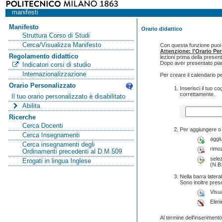
manifesti
Manifesto
Orario didattico
Struttura Corso di Studi
Cerca/Visualizza Manifesto
Con questa funzione puoi c
Attenzione: l'Orario Pe
Regolamento didattico
lezioni prima della presen
Dopo aver presentato pian
Indicatori corsi di studio
Internazionalizzazione
Per creare il calendario p
Orario Personalizzato
Inserisci il tuo 
correttamente.
Il tuo orario personalizzato è disabilitato
Abilita
Ricerche
Cerca Docenti
Per aggiungere o 
Cerca Insegnamenti
aggi
Cerca insegnamenti degli
rimo
Ordinamenti precedenti al D.M.509
selez
Erogati in lingua Inglese
(N.B:
Nella barra lateral
Sono inoltre pres
Visua
Elimi
Al termine dell'inserimento