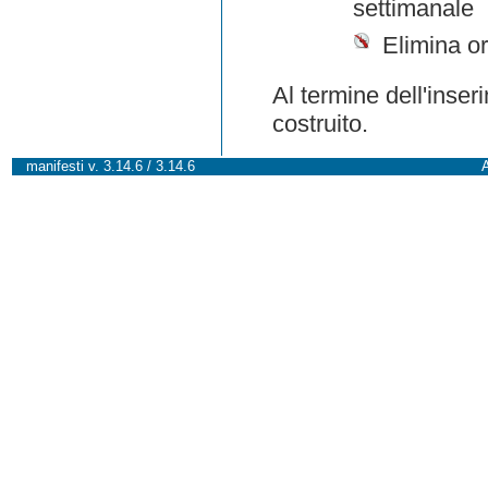
settimanale
Elimina or
Al termine dell'inser
costruito.
manifesti v. 3.14.6 / 3.14.6
A