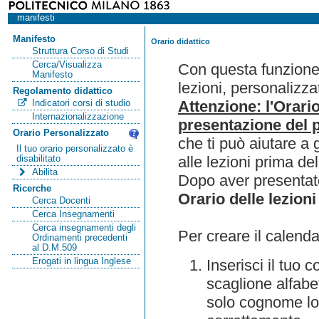
manifesti
Manifesto
Orario didattico
Struttura Corso di Studi
Cerca/Visualizza
Con questa funzione 
Manifesto
lezioni, personalizza
Regolamento didattico
Attenzione: l'Orari
Indicatori corsi di studio
Internazionalizzazione
presentazione del p
Orario Personalizzato
che ti può aiutare a 
Il tuo orario personalizzato è
alle lezioni prima de
disabilitato
Abilita
Dopo aver presentato
Ricerche
Orario delle lezioni
Cerca Docenti
Cerca Insegnamenti
Cerca insegnamenti degli
Per creare il calenda
Ordinamenti precedenti
al D.M.509
Erogati in lingua Inglese
Inserisci il tuo
scaglione alfabet
solo cognome lo