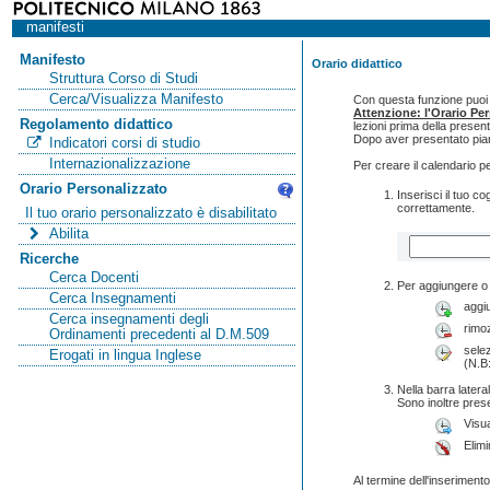
manifesti
Manifesto
Orario didattico
Struttura Corso di Studi
Cerca/Visualizza Manifesto
Con questa funzione puoi c
Attenzione: l'Orario Pe
Regolamento didattico
lezioni prima della presen
Dopo aver presentato pian
Indicatori corsi di studio
Internazionalizzazione
Per creare il calendario p
Orario Personalizzato
Inserisci il tuo 
correttamente.
Il tuo orario personalizzato è disabilitato
Abilita
Ricerche
Cerca Docenti
Per aggiungere o 
Cerca Insegnamenti
aggi
Cerca insegnamenti degli
rimo
Ordinamenti precedenti al D.M.509
selez
Erogati in lingua Inglese
(N.B:
Nella barra lateral
Sono inoltre pres
Visua
Elimi
Al termine dell'inserimento