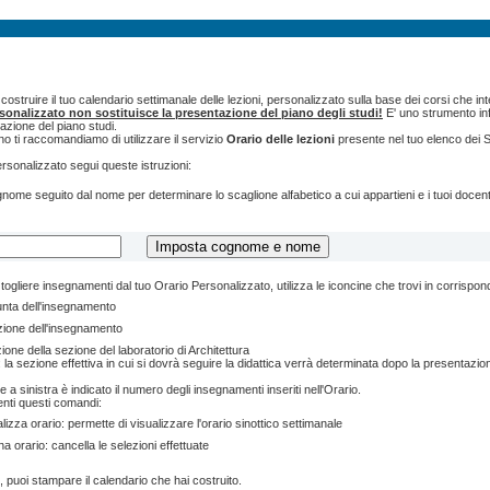
ostruire il tuo calendario settimanale delle lezioni, personalizzato sulla base dei corsi che int
rsonalizzato non sostituisce la presentazione del piano degli studi!
E' uno strumento inf
tazione del piano studi.
o ti raccomandiamo di utilizzare il servizio
Orario delle lezioni
presente nel tuo elenco dei S
ersonalizzato segui queste istruzioni:
cognome seguito dal nome per determinare lo scaglione alfabetico a cui appartieni e i tuoi doce
togliere insegnamenti dal tuo Orario Personalizzato, utilizza le iconcine che trovi in corrispo
unta dell'insegnamento
zione dell'insegnamento
ione della sezione del laboratorio di Architettura
 la sezione effettiva in cui si dovrà seguire la didattica verrà determinata dopo la presentazion
e a sinistra è indicato il numero degli insegnamenti inseriti nell'Orario.
enti questi comandi:
lizza orario: permette di visualizzare l'orario sinottico settimanale
na orario: cancella le selezioni effettuate
, puoi stampare il calendario che hai costruito.