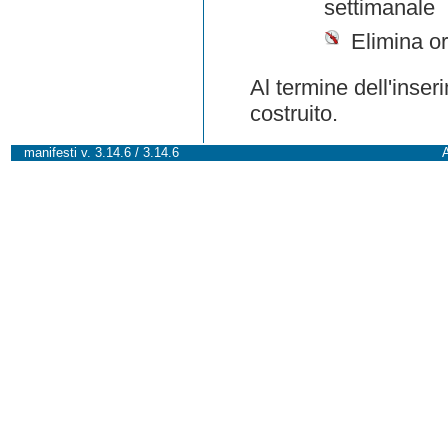
settimanale
Elimina or
Al termine dell'inser
costruito.
manifesti v. 3.14.6 / 3.14.6
A