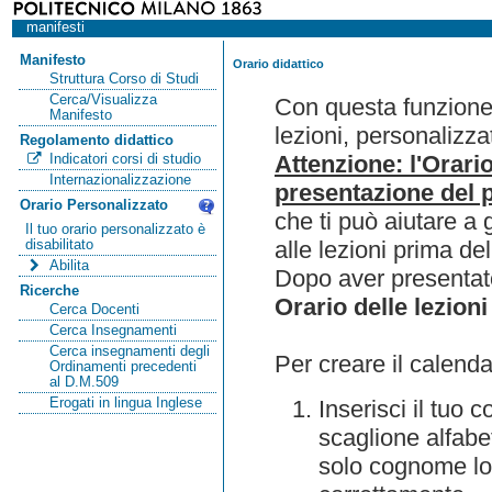
manifesti
Manifesto
Orario didattico
Struttura Corso di Studi
Cerca/Visualizza
Con questa funzione 
Manifesto
lezioni, personalizza
Regolamento didattico
Attenzione: l'Orari
Indicatori corsi di studio
Internazionalizzazione
presentazione del p
Orario Personalizzato
che ti può aiutare a 
Il tuo orario personalizzato è
alle lezioni prima de
disabilitato
Abilita
Dopo aver presentato
Ricerche
Orario delle lezioni
Cerca Docenti
Cerca Insegnamenti
Cerca insegnamenti degli
Per creare il calenda
Ordinamenti precedenti
al D.M.509
Erogati in lingua Inglese
Inserisci il tuo
scaglione alfabet
solo cognome lo