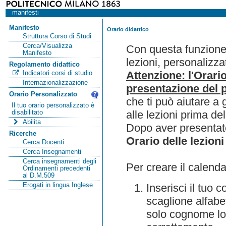
manifesti
Manifesto
Orario didattico
Struttura Corso di Studi
Cerca/Visualizza
Con questa funzione 
Manifesto
lezioni, personalizza
Regolamento didattico
Attenzione: l'Orari
Indicatori corsi di studio
Internazionalizzazione
presentazione del p
Orario Personalizzato
che ti può aiutare a 
Il tuo orario personalizzato è
alle lezioni prima de
disabilitato
Abilita
Dopo aver presentato
Ricerche
Orario delle lezioni
Cerca Docenti
Cerca Insegnamenti
Cerca insegnamenti degli
Per creare il calenda
Ordinamenti precedenti
al D.M.509
Erogati in lingua Inglese
Inserisci il tuo
scaglione alfabet
solo cognome lo