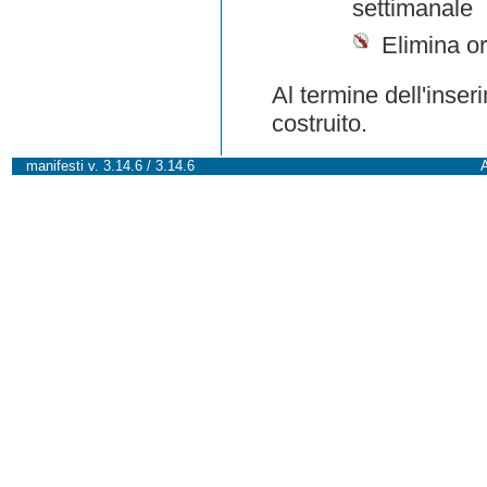
settimanale
Elimina or
Al termine dell'inser
costruito.
manifesti v. 3.14.6 / 3.14.6
A