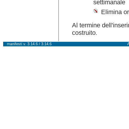
settimanale
Elimina or
Al termine dell'inser
costruito.
manifesti v. 3.14.6 / 3.14.6
A