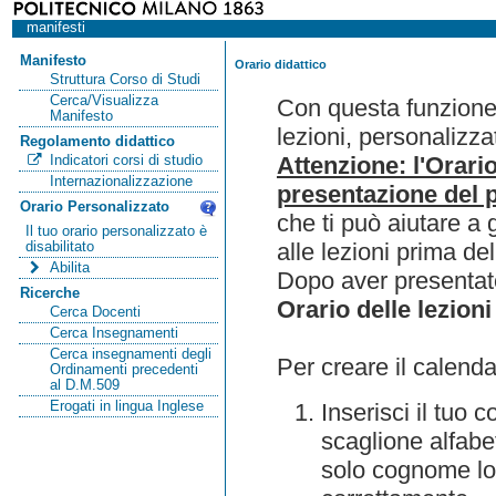
manifesti
Manifesto
Orario didattico
Struttura Corso di Studi
Cerca/Visualizza
Con questa funzione 
Manifesto
lezioni, personalizza
Regolamento didattico
Attenzione: l'Orari
Indicatori corsi di studio
Internazionalizzazione
presentazione del p
Orario Personalizzato
che ti può aiutare a 
Il tuo orario personalizzato è
alle lezioni prima de
disabilitato
Abilita
Dopo aver presentato
Ricerche
Orario delle lezioni
Cerca Docenti
Cerca Insegnamenti
Cerca insegnamenti degli
Per creare il calenda
Ordinamenti precedenti
al D.M.509
Erogati in lingua Inglese
Inserisci il tuo
scaglione alfabet
solo cognome lo