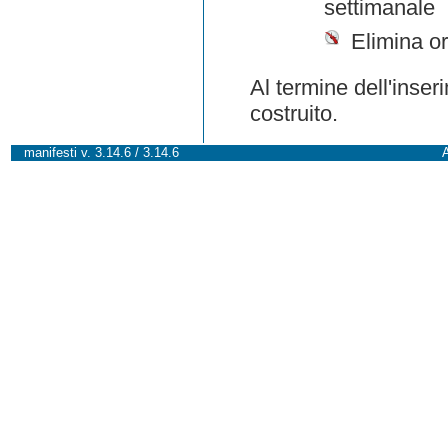
settimanale
Elimina or
Al termine dell'inser
costruito.
manifesti v. 3.14.6 / 3.14.6
A