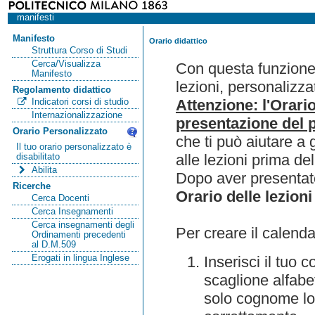
manifesti
Manifesto
Orario didattico
Struttura Corso di Studi
Cerca/Visualizza
Con questa funzione 
Manifesto
lezioni, personalizza
Regolamento didattico
Attenzione: l'Orari
Indicatori corsi di studio
Internazionalizzazione
presentazione del p
Orario Personalizzato
che ti può aiutare a 
Il tuo orario personalizzato è
alle lezioni prima de
disabilitato
Abilita
Dopo aver presentato
Ricerche
Orario delle lezioni
Cerca Docenti
Cerca Insegnamenti
Cerca insegnamenti degli
Per creare il calenda
Ordinamenti precedenti
al D.M.509
Erogati in lingua Inglese
Inserisci il tuo
scaglione alfabet
solo cognome lo