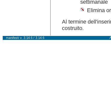
settimanale
Elimina or
Al termine dell'inser
costruito.
manifesti v. 3.14.6 / 3.14.6
A