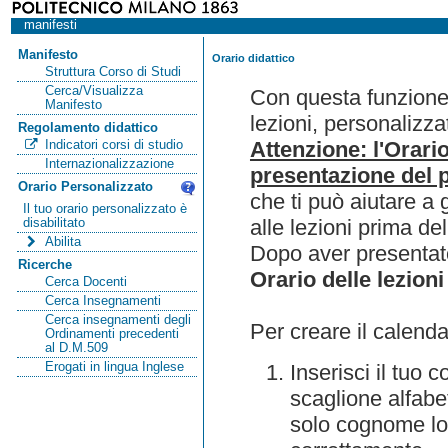
manifesti
Manifesto
Orario didattico
Struttura Corso di Studi
Cerca/Visualizza
Con questa funzione 
Manifesto
lezioni, personalizza
Regolamento didattico
Attenzione: l'Orari
Indicatori corsi di studio
Internazionalizzazione
presentazione del p
Orario Personalizzato
che ti può aiutare a 
Il tuo orario personalizzato è
alle lezioni prima de
disabilitato
Abilita
Dopo aver presentato
Ricerche
Orario delle lezioni
Cerca Docenti
Cerca Insegnamenti
Cerca insegnamenti degli
Per creare il calenda
Ordinamenti precedenti
al D.M.509
Erogati in lingua Inglese
Inserisci il tuo
scaglione alfabet
solo cognome lo