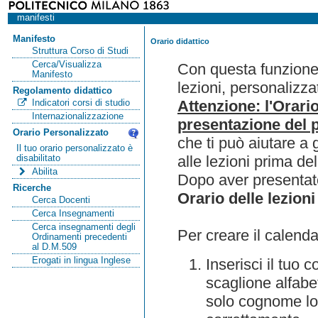
manifesti
Manifesto
Orario didattico
Struttura Corso di Studi
Cerca/Visualizza
Con questa funzione 
Manifesto
lezioni, personalizza
Regolamento didattico
Attenzione: l'Orari
Indicatori corsi di studio
Internazionalizzazione
presentazione del p
Orario Personalizzato
che ti può aiutare a 
Il tuo orario personalizzato è
alle lezioni prima de
disabilitato
Abilita
Dopo aver presentato
Ricerche
Orario delle lezioni
Cerca Docenti
Cerca Insegnamenti
Cerca insegnamenti degli
Per creare il calenda
Ordinamenti precedenti
al D.M.509
Erogati in lingua Inglese
Inserisci il tuo
scaglione alfabet
solo cognome lo