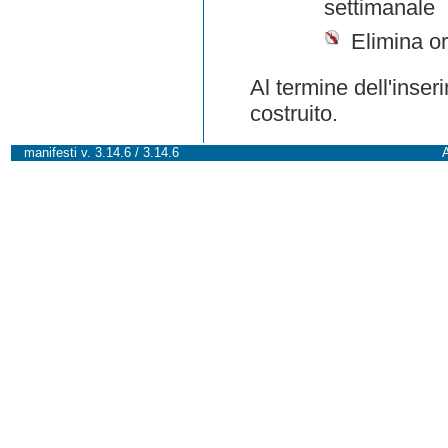
settimanale
Elimina or
Al termine dell'inser
costruito.
manifesti v. 3.14.6 / 3.14.6
A