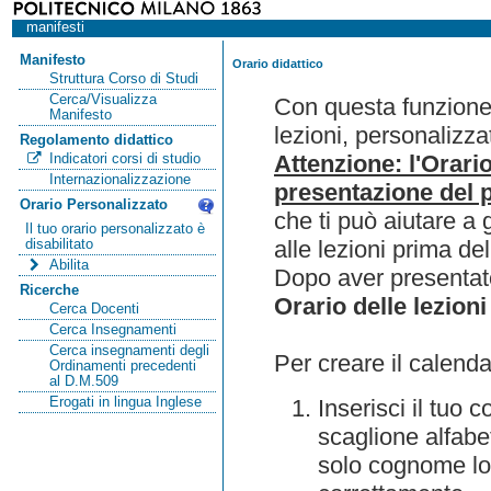
manifesti
Manifesto
Orario didattico
Struttura Corso di Studi
Cerca/Visualizza
Con questa funzione 
Manifesto
lezioni, personalizza
Regolamento didattico
Attenzione: l'Orari
Indicatori corsi di studio
Internazionalizzazione
presentazione del p
Orario Personalizzato
che ti può aiutare a 
Il tuo orario personalizzato è
alle lezioni prima de
disabilitato
Abilita
Dopo aver presentato
Ricerche
Orario delle lezioni
Cerca Docenti
Cerca Insegnamenti
Cerca insegnamenti degli
Per creare il calenda
Ordinamenti precedenti
al D.M.509
Erogati in lingua Inglese
Inserisci il tuo
scaglione alfabet
solo cognome lo