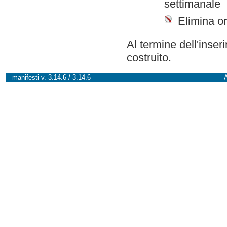
settimanale
Elimina or
Al termine dell'inser
costruito.
manifesti v. 3.14.6 / 3.14.6
A