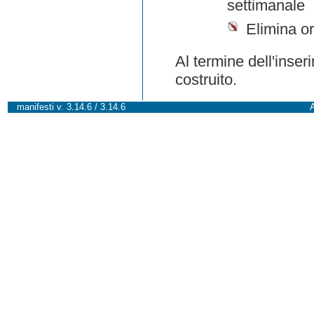
settimanale
Elimina or
Al termine dell'inser
costruito.
manifesti v. 3.14.6 / 3.14.6
A