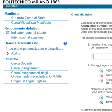
manifesti
Manifesto
Orario didattico
Struttura Corso di Studi
Cerca/Visualizza Manifesto
Con questa funzione puoi c
Attenzione: l'Orario Pe
Regolamento didattico
lezioni prima della presen
Dopo aver presentato pian
Indicatori corsi di studio
Internazionalizzazione
Per creare il calendario p
Orario Personalizzato
Inserisci il tuo 
correttamente.
Il tuo orario personalizzato è disabilitato
Abilita
Ricerche
Cerca Docenti
Per aggiungere o 
Cerca Insegnamenti
aggi
Cerca insegnamenti degli
rimo
Ordinamenti precedenti al D.M.509
selez
Erogati in lingua Inglese
(N.B:
Nella barra lateral
Sono inoltre pres
Visua
Elimi
Al termine dell'inserimento