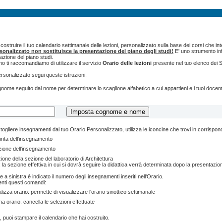
ostruire il tuo calendario settimanale delle lezioni, personalizzato sulla base dei corsi che int
rsonalizzato non sostituisce la presentazione del piano degli studi!
E' uno strumento inf
tazione del piano studi.
o ti raccomandiamo di utilizzare il servizio
Orario delle lezioni
presente nel tuo elenco dei S
ersonalizzato segui queste istruzioni:
cognome seguito dal nome per determinare lo scaglione alfabetico a cui appartieni e i tuoi doce
togliere insegnamenti dal tuo Orario Personalizzato, utilizza le iconcine che trovi in corrispo
unta dell'insegnamento
zione dell'insegnamento
ione della sezione del laboratorio di Architettura
 la sezione effettiva in cui si dovrà seguire la didattica verrà determinata dopo la presentazion
e a sinistra è indicato il numero degli insegnamenti inseriti nell'Orario.
enti questi comandi:
lizza orario: permette di visualizzare l'orario sinottico settimanale
na orario: cancella le selezioni effettuate
, puoi stampare il calendario che hai costruito.